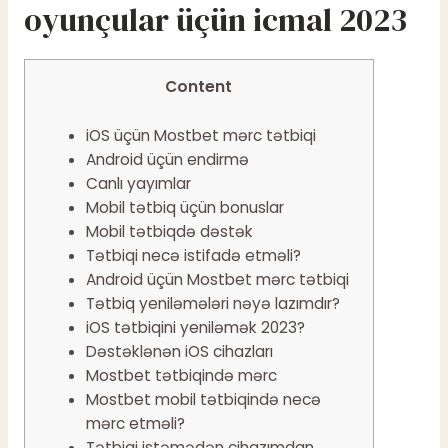
oyunçular üçün icmal 2023
Content
iOS üçün Mostbet mərc tətbiqi
Android üçün endirmə
Canlı yayımlar
Mobil tətbiq üçün bonuslar
Mobil tətbiqdə dəstək
Tətbiqi necə istifadə etməli?
Android üçün Mostbet mərc tətbiqi
Tətbiq yeniləmələri nəyə lazımdır?
iOS tətbiqini yeniləmək 2023?
Dəstəklənən iOS cihazları
Mostbet tətbiqində mərc
Mostbet mobil tətbiqində necə
mərc etməli?
Tətbiqi istəmədən cihazımdan