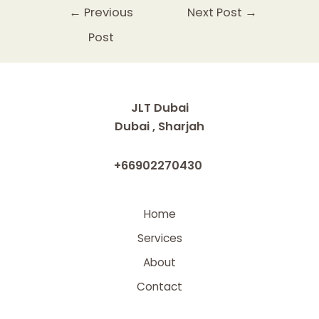
Post
←
Previous
Next Post
→
navigation
Post
JLT Dubai
Dubai , Sharjah
+66902270430
Home
Services
About
Contact