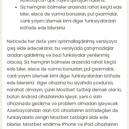
Azərbaycan apk faylını quraşdırmalısınız.
Siz həmçinin bölmələr arasında rahat keçid edə
bilər, eləcə də vurma bonusları, pul çıxarmalar,
canlı yayım izləmək kimi digər funksiyalardan
istifadə edə bilərsiniz.
Nəticədə hər dəfə yeni optimallaşdırılmış versiyaya
çıxış əldə edəcəksiniz, bu versiyada çatışmazlıqlar
aradan qaldırılmış və bəzi funksiyalar yenilənmiş
olacaq. Siz həmçinin bölmələr arasında rahat keçid
edə bilər, eləcə də vurma bonusları, pul çıxarmalar,
canlı yayım izləmək kimi digər funksiyalardan istifadə
edə bilərsiniz. Əgər cihazınız bu siyahıda yoxdursa,
narahat olmayın, çünki Mostbet tətbiqi demək olar ki,
bütün Android cihazlarında işləyir, yəni o sizin
cihazınızda gecikmə və problem olmadan işləyəcək.
Azərbaycandan olan iOS cihazlarının istifadəçiləri də
funksiyalarla zəngin Mostbet tətbiqini əldə edə
bilərlər. Mostbet endirmə iPhone və iPad cihazlarının