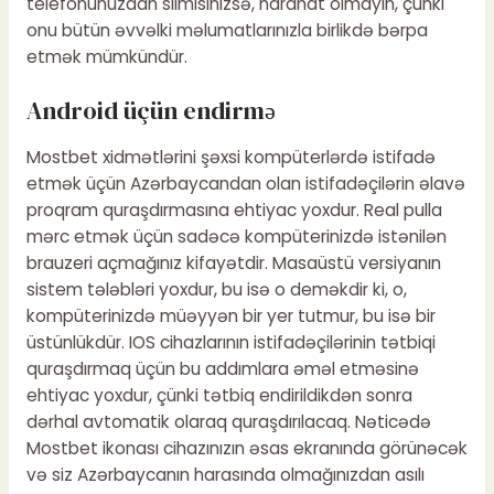
telefonunuzdan silmisinizsə, narahat olmayın, çünki
onu bütün əvvəlki məlumatlarınızla birlikdə bərpa
etmək mümkündür.
Android üçün endirmə
Mostbet xidmətlərini şəxsi kompüterlərdə istifadə
etmək üçün Azərbaycandan olan istifadəçilərin əlavə
proqram quraşdırmasına ehtiyac yoxdur. Real pulla
mərc etmək üçün sadəcə kompüterinizdə istənilən
brauzeri açmağınız kifayətdir. Masaüstü versiyanın
sistem tələbləri yoxdur, bu isə o deməkdir ki, o,
kompüterinizdə müəyyən bir yer tutmur, bu isə bir
üstünlükdür. IOS cihazlarının istifadəçilərinin tətbiqi
quraşdırmaq üçün bu addımlara əməl etməsinə
ehtiyac yoxdur, çünki tətbiq endirildikdən sonra
dərhal avtomatik olaraq quraşdırılacaq. Nəticədə
Mostbet ikonası cihazınızın əsas ekranında görünəcək
və siz Azərbaycanın harasında olmağınızdan asılı