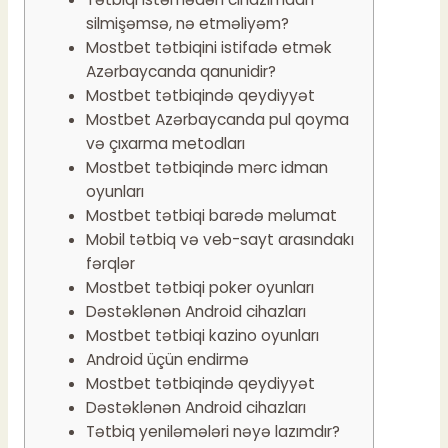
silmişəmsə, nə etməliyəm?
Mostbet tətbiqini istifadə etmək
Azərbaycanda qanunidir?
Mostbet tətbiqində qeydiyyət
Mostbet Azərbaycanda pul qoyma
və çıxarma metodları
Mostbet tətbiqində mərc idman
oyunları
Mostbet tətbiqi barədə məlumat
Mobil tətbiq və veb-sayt arasındakı
fərqlər
Mostbet tətbiqi poker oyunları
Dəstəklənən Android cihazları
Mostbet tətbiqi kazino oyunları
Android üçün endirmə
Mostbet tətbiqində qeydiyyət
Dəstəklənən Android cihazları
Tətbiq yeniləmələri nəyə lazımdır?