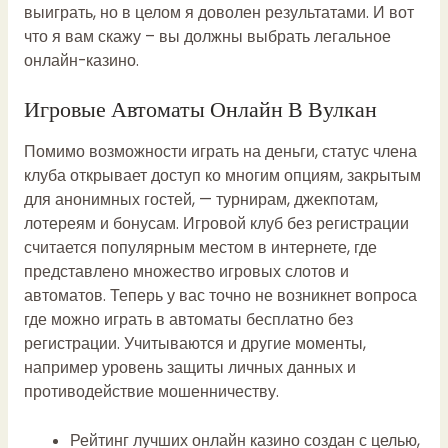
выиграть, но в целом я доволен результатами. И вот
что я вам скажу – вы должны выбрать легальное
онлайн-казино.
Игровые Автоматы Онлайн В Вулкан
Помимо возможности играть на деньги, статус члена
клуба открывает доступ ко многим опциям, закрытым
для анонимных гостей, — турнирам, джекпотам,
лотереям и бонусам. Игровой клуб без регистрации
считается популярным местом в интернете, где
представлено множество игровых слотов и
автоматов. Теперь у вас точно не возникнет вопроса
где можно играть в автоматы бесплатно без
регистрации. Учитываются и другие моменты,
например уровень защиты личных данных и
противодействие мошенничеству.
Рейтинг лучших онлайн казино создан с целью,