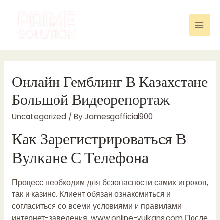
Skip
to
content
Mai
Men
Онлайн Гемблинг В Казахстане
Большой Видеорепортаж
Uncategorized
/ By
Jamesgofficial900
Как Зарегистрироваться В
Вулкане С Телефона
Процесс необходим для безопасности самих игроков,
так и казино. Клиент обязан ознакомиться и
согласиться со всеми условиями и правилами
интернет-заведения.
www.online-vulkans.com
После