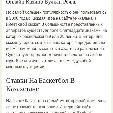
Онлайн Казино Вулкан Рояль
Но самой большей популярностью они пользовались
в 2000 годах. Каждая игра на сайте уникальна и
имеет свой сюжет. В большинстве представленных
аппаратов существует поле с пятнадцати знаками, на
которых расположено 9 или 25 линий. В интернете
можно увидеть сотни казино, которые предоставляют
всем возможность сыграть в азартные развлечения.
Существует огромное количество слотов на любой
вкус. Все они очень отличаются между собой
многими функциями.
Ставки На Баскетбол В
Казахстане
На рынке Казахстана онлайн-контора работает едва
ли не с момента основания. Интерфейс сайта
доступен на русском или английском. Выбрать