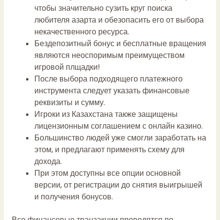
чтобы значительно сузить круг поиска
любителя азарта и обезопасить его от выбора
некачественного ресурса.
Бездепозитный бонус и бесплатные вращения
являются неоспоримым преимуществом
игровой плщадки!
После выбора подходящего платежного
инструмента следует указать финансовые
реквизиты и сумму.
Игроки из Казахстана также защищены
лицензионным соглашением с онлайн казино.
Большинство людей уже смогли заработать на
этом, и предлагают применять схему для
дохода.
При этом доступны все опции основной
версии, от регистрации до снятия выигрышей
и получения бонусов.
Все финансовые транзакции проводятся по