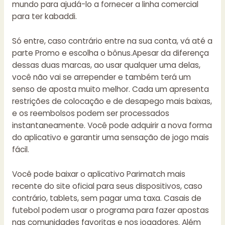
mundo para ajudá-lo a fornecer a linha comercial
para ter kabaddi.
Só entre, caso contrário entre na sua conta, vá até a
parte Promo e escolha o bônus.Apesar da diferença
dessas duas marcas, ao usar qualquer uma delas,
você não vai se arrepender e também terá um
senso de aposta muito melhor. Cada um apresenta
restrições de colocação e de desapego mais baixas,
e os reembolsos podem ser processados ​​
instantaneamente. Você pode adquirir a nova forma
do aplicativo e garantir uma sensação de jogo mais
fácil.
Você pode baixar o aplicativo Parimatch mais
recente do site oficial para seus dispositivos, caso
contrário, tablets, sem pagar uma taxa. Casais de
futebol podem usar o programa para fazer apostas
nas comunidades favoritas e nos jogadores. Além