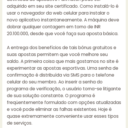
adquirido em seu site certificado. Como instalá-lo é
usar o navegador da web celular para instalar o
novo aplicativo instantaneamente. A máquina deve
dobrar qualquer contagem em torno de INR
20.100.000, desde que você faça sua aposta básica.
A entrega dos benefícios de tais bônus gratuitos e
suas apostas permitem que você melhore seu
saldo. A primeira coisa que mais gostamos no site é
experimentar as apostas esportivas. Uma senha de
confirmação é distribuída via SMS para o telefone
celular do seu membro. Ao inserir a senha do
programa de verificação, o usuário torna-se litigante
de sua solução constante. O programa é
freqüentemente formulado com opções atualizadas
e você pode eliminar as falhas existentes. Hoje é
quase extremamente conveniente usar esses tipos
de serviços.