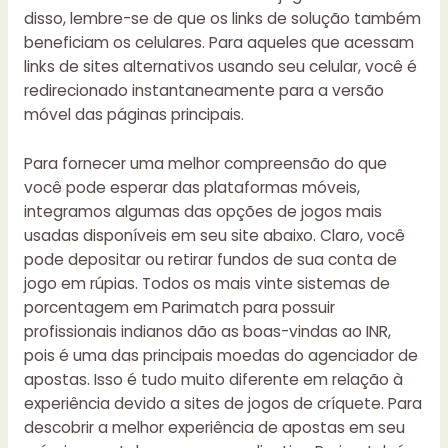
disso, lembre-se de que os links de solução também
beneficiam os celulares. Para aqueles que acessam
links de sites alternativos usando seu celular, você é
redirecionado instantaneamente para a versão
móvel das páginas principais.
Para fornecer uma melhor compreensão do que
você pode esperar das plataformas móveis,
integramos algumas das opções de jogos mais
usadas disponíveis em seu site abaixo. Claro, você
pode depositar ou retirar fundos de sua conta de
jogo em rúpias. Todos os mais vinte sistemas de
porcentagem em Parimatch para possuir
profissionais indianos dão as boas-vindas ao INR,
pois é uma das principais moedas do agenciador de
apostas. Isso é tudo muito diferente em relação à
experiência devido a sites de jogos de críquete. Para
descobrir a melhor experiência de apostas em seu