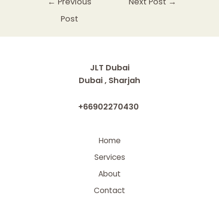
←
Previous
Next Post
→
navigation
Post
JLT Dubai
Dubai , Sharjah
+66902270430
Home
Services
About
Contact