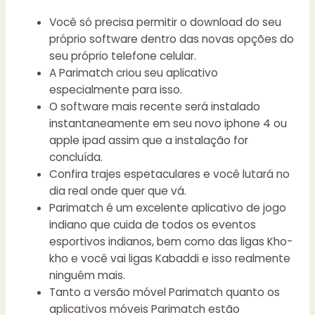
Você só precisa permitir o download do seu
próprio software dentro das novas opções do
seu próprio telefone celular.
A Parimatch criou seu aplicativo
especialmente para isso.
O software mais recente será instalado
instantaneamente em seu novo iphone 4 ou
apple ipad assim que a instalação for
concluída.
Confira trajes espetaculares e você lutará no
dia real onde quer que vá.
Parimatch é um excelente aplicativo de jogo
indiano que cuida de todos os eventos
esportivos indianos, bem como das ligas Kho-
kho e você vai ligas Kabaddi e isso realmente
ninguém mais.
Tanto a versão móvel Parimatch quanto os
aplicativos móveis Parimatch estão