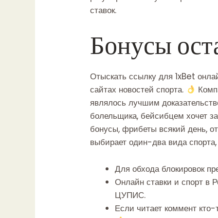
ставок.
Бонусы ост
Отыскать ссылку для 1xBet онла
сайтах новостей спорта.
Компа
являлось лучшим доказательств
болельщика, бейсибцем хочет за
бонусы, фрибеты всякий день, о
выбирает один-два вида спорта, 
Для обхода блокировок пр
Онлайн ставки и спорт в
ЦУПИС.
Если читает коммент кто-