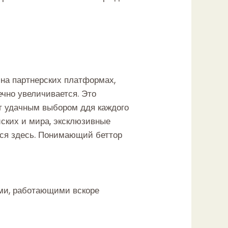
 на партнерских платформах,
ечно увеличивается. Это
т удачным выбором ддя каждого
йских и мира, эксклюзивные
тся здесь. Понимающий беттор
ми, работающими вскоре