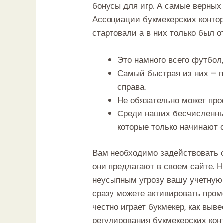
бонусы для игр. А самые верных
Ассоциации букмекерских контор
стартовали а в них только был о
Это намного всего футбол, 
Самый быстрая из них – п
справа.
Не обязательно может про
Среди наших бесчисленны
которые только начинают 
Вам необходимо задействовать св
они предлагают в своем сайте. Н
неусыпным угрозу вашу учетную
сразу можете активировать пром
честно играет букмекер, как вы
регулирования букмекерских кон