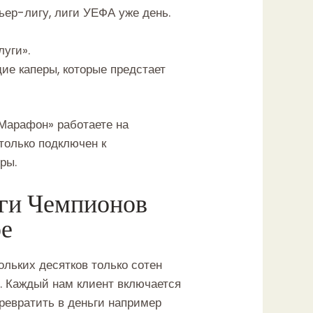
ьер-лигу, лиги УЕФА уже день.
луги».
е каперы, которые предстает
«Марафон» работаете на
только подключен к
ры.
иги Чемпионов
ре
льких десятков только сотен
д. Каждый нам клиент включается
ревратить в деньги например