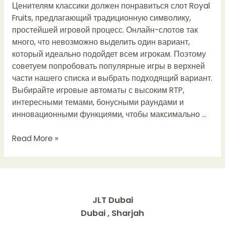
Ценителям классики должен понравиться слот Royal
Fruits, предлагающий традиционную символику,
простейшей игровой процесс. Онлайн-слотов так
много, что невозможно выделить один вариант,
который идеально подойдет всем игрокам. Поэтому
советуем попробовать популярные игры в верхней
части нашего списка и выбрать подходящий вариант.
Выбирайте игровые автоматы с высоким RTP,
интересными темами, бонусными раундами и
инновационными функциями, чтобы максимально …
Слот-
Read More »
игры
Онлайн-
казино
»
Бесплатные
JLT Dubai
Спины
Dubai , Sharjah
И