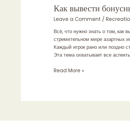
Как вывести бонусн
Leave a Comment
/
Recreatio
Всё, что нужно знать о том, как
стремительном мире азартных и
Каждый игрок рано или поздно с
Эта тема охватывает все аспект
Как
Read More »
вывести
бонусный
баланс
Комета
Казино?