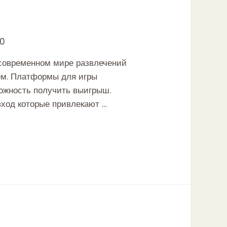
00
 современном мире развлечений
ем. Платформы для игры
можность получить выигрыш.
ход которые привлекают …