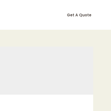
Get A Quote