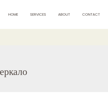
HOME
SERVICES
ABOUT
CONTACT
зеркало