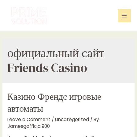
Skip
to
content
Mai
Men
официальный сайт
Friends Casino
Казино Френдс игровые
автоматы
Leave a Comment
/
Uncategorized
/ By
Jamesgofficial900