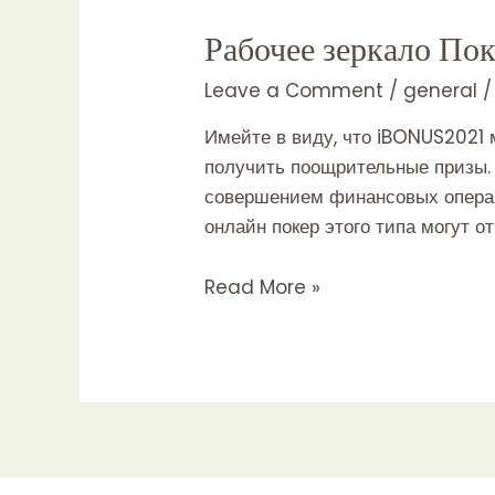
Рабочее зеркало По
Leave a Comment
/
general
/
Имейте в виду, что iBONUS2021 м
получить поощрительные призы.
совершением финансовых операц
онлайн покер этого типа могут о
Рабочее
Read More »
зеркало
ПокерДом
на
сегодня
официальная
ссылка
на