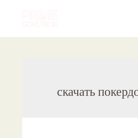
Skip
to
content
скачать покерд