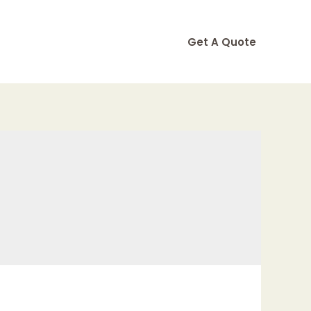
Get A Quote