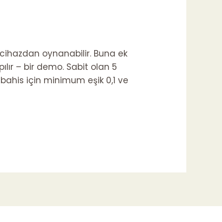
 cihazdan oynanabilir. Buna ek
lır – bir demo. Sabit olan 5
bahis için minimum eşik 0,1 ve