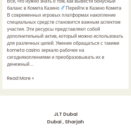
Всё, что нужно знать о том, как вывести бонусный
баланс в Комета Казино
Перейти в Казино Комета
В современных игровых платформах накопление
специальных средств становится важным аспектом
участия. Эти ресурсы представляют собой
дополнительный актив, который можно использовать
для различных целей. Умение обращаться с такими
kometa casino зеркало рабочее на
сегоднякоплениями и преобразовывать их в
денежный …
Как
Read More »
вывести
бонусный
баланс
Комета
Казино?
JLT Dubai
Dubai , Sharjah