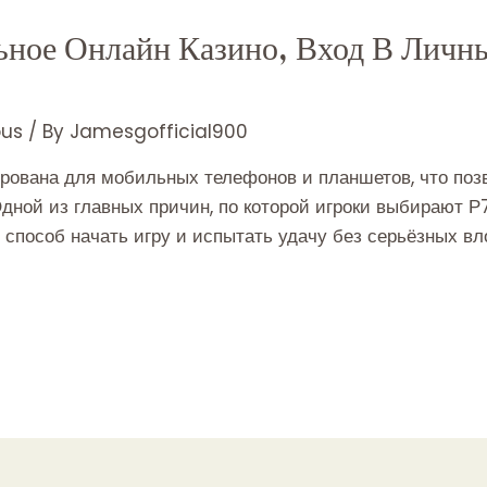
ное Онлайн Казино, Вход В Личн
us
/ By
Jamesgofficial900
ована для мобильных телефонов и планшетов, что позв
дной из главных причин, по которой игроки выбирают Р7
 способ начать игру и испытать удачу без серьёзных вл