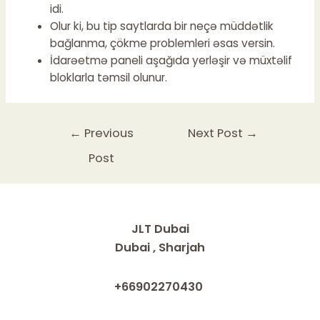
idi.
Olur ki, bu tip saytlarda bir neçə müddətlik
bağlanma, çökme problemleri əsas versin.
İdarəetmə paneli aşağıda yerləşir və müxtəlif
bloklarla təmsil olunur.
Post
←
Previous
Next Post
→
navigation
Post
JLT Dubai
Dubai , Sharjah
+66902270430