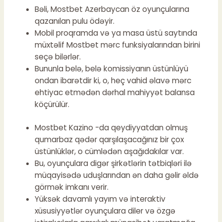
Bəli, Mostbet Azerbaycan öz oyunçularına
qazanılan pulu ödəyir.
Mobil proqramda və ya masa üstü saytında
müxtəlif Mostbet mərc funksiyalarından birini
seçə bilərlər.
Bununla belə, belə komissiyanın üstünlüyü
ondan ibarətdir ki, o, heç vahid əlavə mərc
ehtiyac etmədən dərhal mahiyyət balansa
köçürülür.
Mostbet Kazino -da qeydiyyatdan olmuş
qumarbaz qədər qarşılaşacağınız bir çox
üstünlüklər, o cümlədən aşağıdakılar var.
Bu, oyunçulara digər şirkətlərin tətbiqləri ilə
müqayisədə uduşlarından ən daha gəlir əldə
görmək imkanı verir.
Yüksək davamlı yayım və interaktiv
xüsusiyyətlər oyunçulara diler və özgə