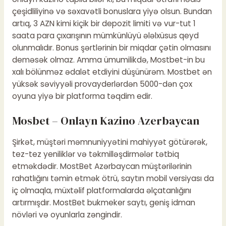
çeşidliliyinə və səxavətli bonuslara yiyə olsun. Bundan
artıq, 3 AZN kimi kiçik bir depozit limiti və vur-tut 1
saata para çıxarışının mümkünlüyü ələlxüsus qeyd
olunmalıdır. Bonus şərtlərinin bir miqdar çətin olmasını
deməsək olmaz. Amma ümumilikdə, Mostbet-in bu
xalı bölünməz ədalət etdiyini düşünürəm. Mostbet ən
yüksək səviyyəli provayderlərdən 5000-dən çox
oyuna yiyə bir platforma təqdim edir.
Mosbet – Onlayn Kazino Azerbaycan
Şirkət, müştəri məmnuniyyətini mahiyyət götürərək,
tez-tez yeniliklər və təkmilləşdirmələr tətbiq
etməkdədir. MostBet Azərbaycan müştərilərinin
rahatlığını təmin etmək ötrü, saytın mobil versiyası da
iç olmaqla, müxtəlif platformalarda əlçatanlığını
artırmışdır. MostBet bukmeker saytı, geniş idman
növləri və oyunlarla zəngindir.