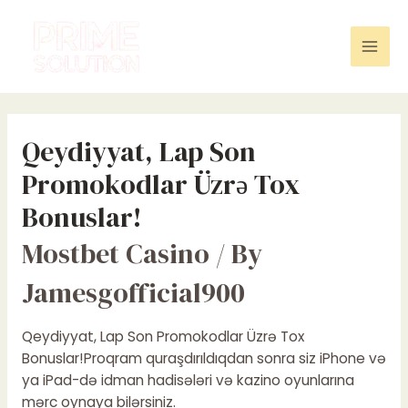
Skip
to
content
Mai
Men
Qeydiyyat, Lap Son
Promokodlar Üzrə Tox
Bonuslar!
Mostbet Casino
/ By
Jamesgofficial900
Qeydiyyat, Lap Son Promokodlar Üzrə Tox
Bonuslar!
Proqram quraşdırıldıqdan sonra siz iPhone və
ya iPad-də idman hadisələri və kazino oyunlarına
mərc oynaya bilərsiniz.