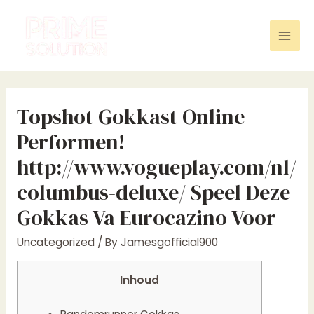
Skip
to
content
Mai
Men
Topshot Gokkast Online
Performen!
http://www.vogueplay.com/nl/
columbus-deluxe/ Speel Deze
Gokkas Va Eurocazino Voor
Uncategorized
/ By
Jamesgofficial900
Inhoud