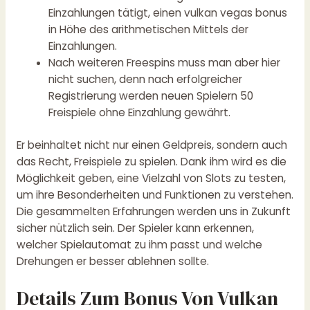
Einzahlungen tätigt, einen vulkan vegas bonus
in Höhe des arithmetischen Mittels der
Einzahlungen.
Nach weiteren Freespins muss man aber hier
nicht suchen, denn nach erfolgreicher
Registrierung werden neuen Spielern 50
Freispiele ohne Einzahlung gewährt.
Er beinhaltet nicht nur einen Geldpreis, sondern auch
das Recht, Freispiele zu spielen. Dank ihm wird es die
Möglichkeit geben, eine Vielzahl von Slots zu testen,
um ihre Besonderheiten und Funktionen zu verstehen.
Die gesammelten Erfahrungen werden uns in Zukunft
sicher nützlich sein. Der Spieler kann erkennen,
welcher Spielautomat zu ihm passt und welche
Drehungen er besser ablehnen sollte.
Details Zum Bonus Von Vulkan