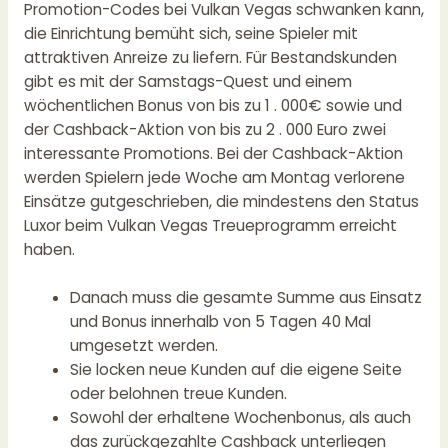
Promotion-Codes bei Vulkan Vegas schwanken kann,
die Einrichtung bemüht sich, seine Spieler mit
attraktiven Anreize zu liefern. Für Bestandskunden
gibt es mit der Samstags-Quest und einem
wöchentlichen Bonus von bis zu 1 . 000€ sowie und
der Cashback-Aktion von bis zu 2 . 000 Euro zwei
interessante Promotions. Bei der Cashback-Aktion
werden Spielern jede Woche am Montag verlorene
Einsätze gutgeschrieben, die mindestens den Status
Luxor beim Vulkan Vegas Treueprogramm erreicht
haben.
Danach muss die gesamte Summe aus Einsatz
und Bonus innerhalb von 5 Tagen 40 Mal
umgesetzt werden.
Sie locken neue Kunden auf die eigene Seite
oder belohnen treue Kunden.
Sowohl der erhaltene Wochenbonus, als auch
das zurückgezahlte Cashback unterliegen