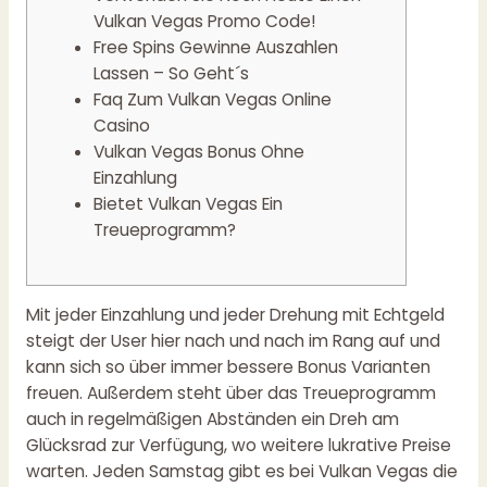
Vulkan Vegas Promo Code!
Free Spins Gewinne Auszahlen
Lassen – So Geht´s
Faq Zum Vulkan Vegas Online
Casino
Vulkan Vegas Bonus Ohne
Einzahlung
Bietet Vulkan Vegas Ein
Treueprogramm?
Mit jeder Einzahlung und jeder Drehung mit Echtgeld
steigt der User hier nach und nach im Rang auf und
kann sich so über immer bessere Bonus Varianten
freuen. Außerdem steht über das Treueprogramm
auch in regelmäßigen Abständen ein Dreh am
Glücksrad zur Verfügung, wo weitere lukrative Preise
warten. Jeden Samstag gibt es bei Vulkan Vegas die