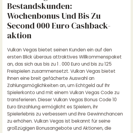
Bestandskunden:
Wochenbonus Und Bis Zu
Second 000 Euro Cashback-
aktion
Vulkan Vegas bietet seinen Kunden ein auf den
ersten Blick überaus attraktives Willkommenspaket
an, das sich aus bis zu 1 . 000 Euro und bis zu 125
Freispielen zusammensetzt. Vulkan Vegas bietet
Ihnen eine breit gefächerte Auswahl an
Zahlungsmöglichkeiten an, um Echtgeld auf Ihr
Spielerkonto und mit einem Vulkan Vegas Code zu
transferieren. Dieser Vulkan Vegas Bonus Code 10
Euro Einzahlung ermöglicht es Spielern, ihr
Spielerlebnis zu verbessern und ihre Gewinnchancen
zu erhöhen. Vulkan Vegas ist bekannt für seine
großzügigen Bonusangebote und Aktionen, die