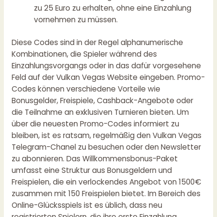
zu 25 Euro zu erhalten, ohne eine Einzahlung
vornehmen zu müssen.
Diese Codes sind in der Regel alphanumerische
Kombinationen, die Spieler während des
Einzahlungsvorgangs oder in das dafür vorgesehene
Feld auf der Vulkan Vegas Website eingeben. Promo-
Codes können verschiedene Vorteile wie
Bonusgelder, Freispiele, Cashback-Angebote oder
die Teilnahme an exklusiven Turnieren bieten. Um
über die neuesten Promo-Codes informiert zu
bleiben, ist es ratsam, regelmäßig den Vulkan Vegas
Telegram-Chanel zu besuchen oder den Newsletter
zu abonnieren. Das Willkommensbonus-Paket
umfasst eine Struktur aus Bonusgeldern und
Freispielen, die ein verlockendes Angebot von 1500€
zusammen mit 150 Freispielen bietet. Im Bereich des
Online-Glücksspiels ist es üblich, dass neu
registrierten Spielern, die ihre erste Einzahlung