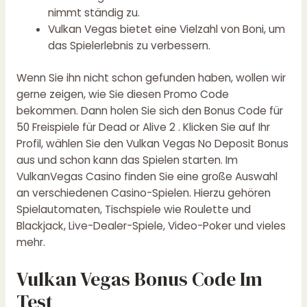
nimmt ständig zu.
Vulkan Vegas bietet eine Vielzahl von Boni, um
das Spielerlebnis zu verbessern.
Wenn Sie ihn nicht schon gefunden haben, wollen wir
gerne zeigen, wie Sie diesen Promo Code
bekommen. Dann holen Sie sich den Bonus Code für
50 Freispiele für Dead or Alive 2 . Klicken Sie auf Ihr
Profil, wählen Sie den Vulkan Vegas No Deposit Bonus
aus und schon kann das Spielen starten. Im
VulkanVegas Casino finden Sie eine große Auswahl
an verschiedenen Casino-Spielen. Hierzu gehören
Spielautomaten, Tischspiele wie Roulette und
Blackjack, Live-Dealer-Spiele, Video-Poker und vieles
mehr.
Vulkan Vegas Bonus Code Im
Test