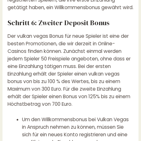
getätigt haben, ein Willkommensbonus gewährt wird.
Schritt 6: Zweiter Deposit Bonus
Der vulkan vegas Bonus für neue Spieler ist eine der
besten Promotionen, die wir derzeit in Online-
Casinos finden können. Zunächst einmal werden
jedem Spieler 50 Freispiele angeboten, ohne dass er
eine Einzahlung tätigen muss. Bei der ersten
Einzahlung erhält der Spieler einen vulkan vegas
bonus von bis zu 100 % des Wertes, bis zu einem
Maximum von 300 Euro. Für die zweite Einzahlung
erhält der Spieler einen Bonus von 125% bis zu einem
Höchstbetrag von 700 Euro.
Um den Willkommensbonus bei Vulkan Vegas
in Anspruch nehmen zu können, müssen Sie
sich für ein neues Konto registrieren und eine