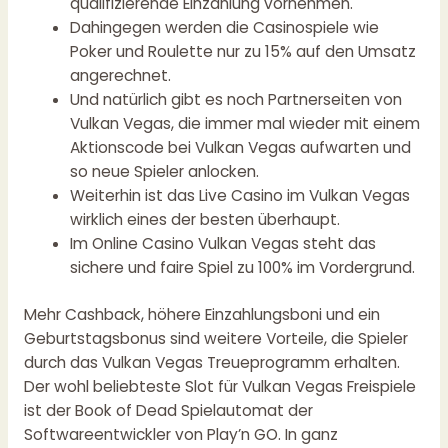
qualifizierende Einzahlung vornehmen.
Dahingegen werden die Casinospiele wie
Poker und Roulette nur zu 15% auf den Umsatz
angerechnet.
Und natürlich gibt es noch Partnerseiten von
Vulkan Vegas, die immer mal wieder mit einem
Aktionscode bei Vulkan Vegas aufwarten und
so neue Spieler anlocken.
Weiterhin ist das Live Casino im Vulkan Vegas
wirklich eines der besten überhaupt.
Im Online Casino Vulkan Vegas steht das
sichere und faire Spiel zu 100% im Vordergrund.
Mehr Cashback, höhere Einzahlungsboni und ein
Geburtstagsbonus sind weitere Vorteile, die Spieler
durch das Vulkan Vegas Treueprogramm erhalten.
Der wohl beliebteste Slot für Vulkan Vegas Freispiele
ist der Book of Dead Spielautomat der
Softwareentwickler von Play’n GO. In ganz