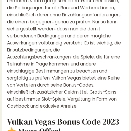
und Ihrem Konto gutgeschrieben. Es ist unerlässlich,
die Bedingungen für alle Boni und Werbeaktionen,
einschließlich derer ohne Einzahlungsanforderungen,
die einem begegnen, genau zu prüfen. Nur so kann
sichergestellt werden, dass man die damit
verbundenen Bedingungen und deren mögliche
Auswirkungen vollständig versteht. Es ist wichtig, die
Einsatzbedingungen, die
Auszahlungsbeschränkungen, die Spiele, die für eine
Teilnahme in Frage kommen, und andere
einschlägige Bestimmungen zu beachten und
sorgfältig zu prüfen. Vulkan Vegas bietet eine Reihe
von Vorteilen durch seine Bonus-Codes,
einschließlich zusätzlicher Geldmittel, Gratis-Spins
auf bestimmte Slot-Spiele, Vergütung in Form von
Cashback und exklusive Anreize.
Vulkan Vegas Bonus Code 2023