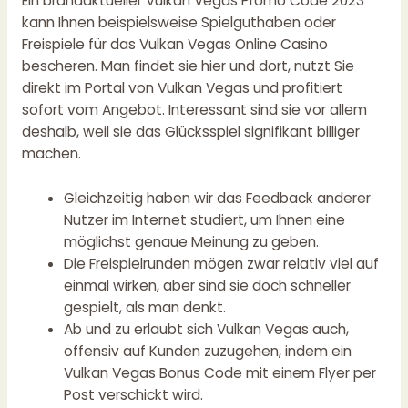
Ein brandaktueller Vulkan Vegas Promo Code 2023
kann Ihnen beispielsweise Spielguthaben oder
Freispiele für das Vulkan Vegas Online Casino
bescheren. Man findet sie hier und dort, nutzt Sie
direkt im Portal von Vulkan Vegas und profitiert
sofort vom Angebot. Interessant sind sie vor allem
deshalb, weil sie das Glücksspiel signifikant billiger
machen.
Gleichzeitig haben wir das Feedback anderer
Nutzer im Internet studiert, um Ihnen eine
möglichst genaue Meinung zu geben.
Die Freispielrunden mögen zwar relativ viel auf
einmal wirken, aber sind sie doch schneller
gespielt, als man denkt.
Ab und zu erlaubt sich Vulkan Vegas auch,
offensiv auf Kunden zuzugehen, indem ein
Vulkan Vegas Bonus Code mit einem Flyer per
Post verschickt wird.