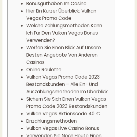
Bonusguthaben Im Casino
Hier Ein Kurzer Überblick: Vulkan
Vegas Promo Code
Welche Zahlungsmethoden Kann
Ich Für Den Vulkan Vegas Bonus
Verwenden?
Werfen Sie Einen Blick Auf Unsere
Besten Angebote Von Anderen
Casinos
Online Roulette
Vulkan Vegas Promo Code 2023
Bestandskunden – Alle Ein- Und
Auszahlungsmethoden Im Überblick
Sichern Sie Sich Einen Vulkan Vegas
Promo Code 2023 Bestandskunden
Vulkan Vegas Aktionscode 40 €
Einzahlungsmethoden
Vulkan Vegas Live Casino Bonus
Verwenden Sie Noch Heute Einen