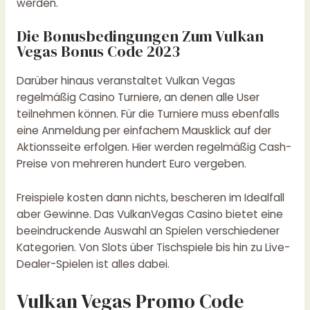
werden.
Die Bonusbedingungen Zum Vulkan
Vegas Bonus Code 2023
Darüber hinaus veranstaltet Vulkan Vegas
regelmäßig Casino Turniere, an denen alle User
teilnehmen können. Für die Turniere muss ebenfalls
eine Anmeldung per einfachem Mausklick auf der
Aktionsseite erfolgen. Hier werden regelmäßig Cash-
Preise von mehreren hundert Euro vergeben.
Freispiele kosten dann nichts, bescheren im Idealfall
aber Gewinne. Das VulkanVegas Casino bietet eine
beeindruckende Auswahl an Spielen verschiedener
Kategorien. Von Slots über Tischspiele bis hin zu Live-
Dealer-Spielen ist alles dabei.
Vulkan Vegas Promo Code