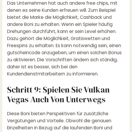
Das Unternehmen hat auch andere free chips, mit
denen es seine Kunden erfreuen will. Zum Beispiel
bietet die Marke die Möglichkeit, Cashback und
andere Boni zu erhalten. Wenn ein Spieler häufig
Drehungen durchführt, kann er sein Level erhöhen.
Dazu gehört die Möglichkeit, Gratiswetten und
Freespins zu erhalten. Es kann notwendig sein, einen
gutscheincode anzugeben, um einen solchen Bonus
zu aktivieren. Die Vorschriften ändern sich ständig,
daher ist es besser, sich bei den
Kundendienstmitarbeitern zu informieren.
Schritt 9: Spielen Sie Vulkan
Vegas Auch Von Unterwegs
Diese Boni bieten Perspektiven für zusätzliche
Vergütungen und Vorteile. Obwohl die genauen
Einzelheiten in Bezug auf die laufenden Boni und