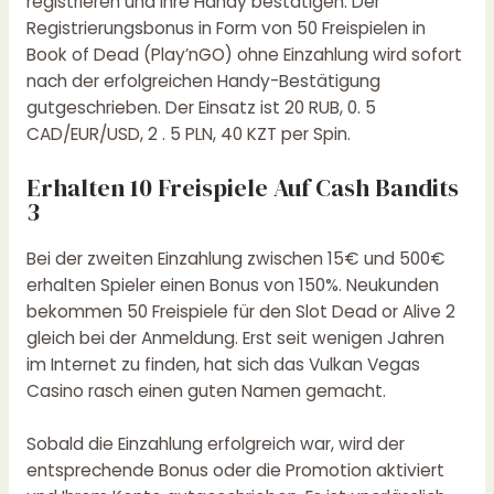
registrieren und Ihre Handy bestätigen. Der
Registrierungsbonus in Form von 50 Freispielen in
Book of Dead (Play’nGO) ohne Einzahlung wird sofort
nach der erfolgreichen Handy-Bestätigung
gutgeschrieben. Der Einsatz ist 20 RUB, 0. 5
CAD/EUR/USD, 2 . 5 PLN, 40 KZT per Spin.
Erhalten 10 Freispiele Auf Cash Bandits
3
Bei der zweiten Einzahlung zwischen 15€ und 500€
erhalten Spieler einen Bonus von 150%. Neukunden
bekommen 50 Freispiele für den Slot Dead or Alive 2
gleich bei der Anmeldung. Erst seit wenigen Jahren
im Internet zu finden, hat sich das Vulkan Vegas
Casino rasch einen guten Namen gemacht.
Sobald die Einzahlung erfolgreich war, wird der
entsprechende Bonus oder die Promotion aktiviert