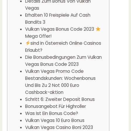
Details Zum Bonus Von Vulkan
Vegas
Erhalten 10 Freispiele Auf Cash
Bandits 3
Vulkan Vegas Bonus Code 2023
Mega Offer!
sind In Österreich Online Casinos
Erlaubt?
Die Bonusbedingungen Zum Vulkan
Vegas Bonus Code 2023
Vulkan Vegas Promo Code
Bestandskunden: Wochenbonus
Und Bis Zu 2 Not 000 Euro
Cashback-aktion
Schritt 6: Zweiter Deposit Bonus
Bonusangebot Für Highroller
Was Ist Ein Bonus Code?
Vulkan Vegas 10 Euro Bonus
Vulkan Vegas Casino Boni 2023