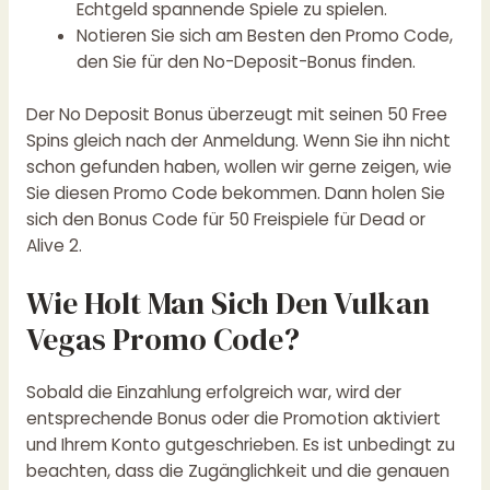
Echtgeld spannende Spiele zu spielen.
Notieren Sie sich am Besten den Promo Code,
den Sie für den No-Deposit-Bonus finden.
Der No Deposit Bonus überzeugt mit seinen 50 Free
Spins gleich nach der Anmeldung. Wenn Sie ihn nicht
schon gefunden haben, wollen wir gerne zeigen, wie
Sie diesen Promo Code bekommen. Dann holen Sie
sich den Bonus Code für 50 Freispiele für Dead or
Alive 2.
Wie Holt Man Sich Den Vulkan
Vegas Promo Code?
Sobald die Einzahlung erfolgreich war, wird der
entsprechende Bonus oder die Promotion aktiviert
und Ihrem Konto gutgeschrieben. Es ist unbedingt zu
beachten, dass die Zugänglichkeit und die genauen