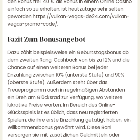
den Bonus frei. 40 € als Bonus in einem Online Casino
einfach so zu erhalten, ist heutzutage sehr selten
geworden
https://vulkan-vegas-de24.com/vulkan-
vegas-promo-code/
.
Fazit Zum Bonusangebot
Dazu zählt beispielsweise ein Geburtstagsbonus ab
dem zweiten Rang, Cashback von bis zu 12% und die
Chance auf einen weiteren Bonus bei jeder
Einzahlung zwischen 10% (unterste Stufe) und 90%
(oberste Stufe). Außerdem steht über das
Treueprogramm auch in regelmäßigen Abständen
ein Dreh am Glücksrad zur Verfügung, wo weitere
lukrative Preise warten. Im Bereich des Online-
Glücksspiels ist es üblich, dass neu registrierten
Spielern, die ihre erste Einzahlung getätigt haben, ein
Willkommensbonus gewährt wird. Diese Boni
versorgen sie mit zusätzlichen Geldmitteln oder