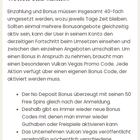
Einzahlung und Bonus müssen insgesamt 40-fach
umgesetzt werden, wozu jeweils Tage Zeit bleiben.
Sollten einmal mehrere Bonusangebote gleichzeitig
aktiv sein, kann der User in seinem Konto den
derzeitigen Fortschritt beim Umsetzen einsehen und
zwischen den einzelnen Angeboten umschalten. Um
einen Bonus in Anspruch zu nehmen, braucht man
einen besonderen Vulkan Vegas Promo Code. Jede
Aktion verfügt über einen eigenen Bonus Code, der
aktiviert werden muss.
Der No Deposit Bonus überzeugt mit seinen 50
Free Spins gleich nach der Anmeldung.
Deshalb gibt es immer wieder neue Bonus
Codes mit denen man immer wieder
Guthaben oder Freispiele aktivieren kann.
Das Unternehmen Vulcan Vegas veröffentlicht
regelmäßig wöchentlich verschiedene