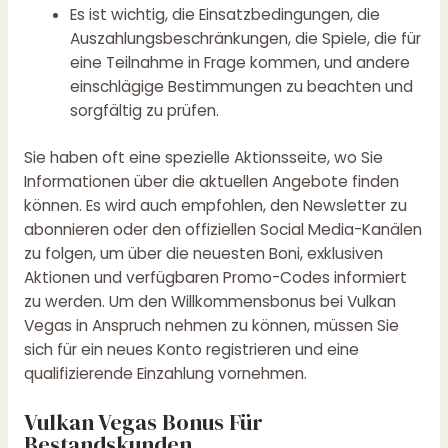
Es ist wichtig, die Einsatzbedingungen, die
Auszahlungsbeschränkungen, die Spiele, die für
eine Teilnahme in Frage kommen, und andere
einschlägige Bestimmungen zu beachten und
sorgfältig zu prüfen.
Sie haben oft eine spezielle Aktionsseite, wo Sie
Informationen über die aktuellen Angebote finden
können. Es wird auch empfohlen, den Newsletter zu
abonnieren oder den offiziellen Social Media-Kanälen
zu folgen, um über die neuesten Boni, exklusiven
Aktionen und verfügbaren Promo-Codes informiert
zu werden. Um den Willkommensbonus bei Vulkan
Vegas in Anspruch nehmen zu können, müssen Sie
sich für ein neues Konto registrieren und eine
qualifizierende Einzahlung vornehmen.
Vulkan Vegas Bonus Für
Bestandskunden