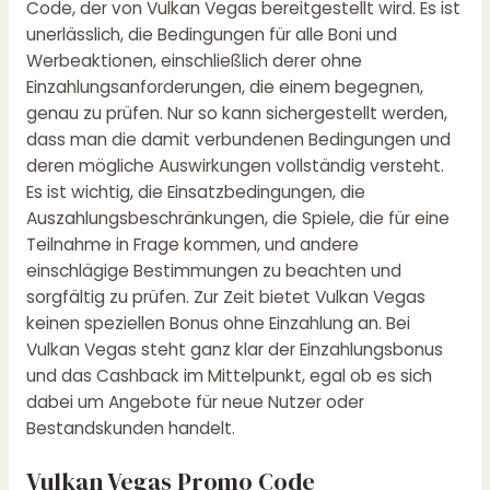
Code, der von Vulkan Vegas bereitgestellt wird. Es ist
unerlässlich, die Bedingungen für alle Boni und
Werbeaktionen, einschließlich derer ohne
Einzahlungsanforderungen, die einem begegnen,
genau zu prüfen. Nur so kann sichergestellt werden,
dass man die damit verbundenen Bedingungen und
deren mögliche Auswirkungen vollständig versteht.
Es ist wichtig, die Einsatzbedingungen, die
Auszahlungsbeschränkungen, die Spiele, die für eine
Teilnahme in Frage kommen, und andere
einschlägige Bestimmungen zu beachten und
sorgfältig zu prüfen. Zur Zeit bietet Vulkan Vegas
keinen speziellen Bonus ohne Einzahlung an. Bei
Vulkan Vegas steht ganz klar der Einzahlungsbonus
und das Cashback im Mittelpunkt, egal ob es sich
dabei um Angebote für neue Nutzer oder
Bestandskunden handelt.
Vulkan Vegas Promo Code