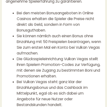
angenehme Spielerfahrung zu garantieren.
Bei den meisten Bonusangeboten in Online
Casinos erhalten die Spieler die Preise nicht
direkt als Geld, sondern in Form von
Bonusguthaben.
Sie können nämlich auch einen Bonus ohne
Einzahlung mit 50 Freispielen beantragen, wenn
Sie zum ersten Mal ein Konto bei Vulkan Vegas
aufmachen.
Die Glücksspieleinrichtung Vulkan Vegas stellt
ihren Spielern Promotion-Codes zur Verfügung,
mit denen sie Zugang zu bestimmten Boni und
Promotionen erhalten.
Bei Vulkan Vegas steht ganz klar der
Einzahlungsbonus und das Cashback im
Mittelpunkt, egal ob es sich dabei um
Angebote für neue Nutzer oder
Bestandskunden handelt.