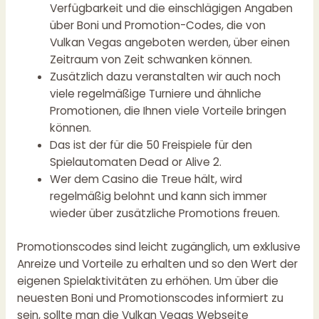
Verfügbarkeit und die einschlägigen Angaben
über Boni und Promotion-Codes, die von
Vulkan Vegas angeboten werden, über einen
Zeitraum von Zeit schwanken können.
Zusätzlich dazu veranstalten wir auch noch
viele regelmäßige Turniere und ähnliche
Promotionen, die Ihnen viele Vorteile bringen
können.
Das ist der für die 50 Freispiele für den
Spielautomaten Dead or Alive 2.
Wer dem Casino die Treue hält, wird
regelmäßig belohnt und kann sich immer
wieder über zusätzliche Promotions freuen.
Promotionscodes sind leicht zugänglich, um exklusive
Anreize und Vorteile zu erhalten und so den Wert der
eigenen Spielaktivitäten zu erhöhen. Um über die
neuesten Boni und Promotionscodes informiert zu
sein, sollte man die Vulkan Vegas Webseite