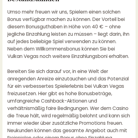
Umso mehr freuen wir uns, Spielern einen solchen
Bonus verfügbar machen zu können. Der Vorteil bei
diesem Bonusguthaben in Höhe von 40 € – ohne
jegliche Einzahlung leisten zu müssen – liegt darin, ihn
auf jedes beliebige Spiel verwenden zu können.
Neben dem Willkommensbonus können Sie bei
Vulkan Vegas noch weitere Einzahlungsboni erhalten.
Bereiten Sie sich darauf vor, in eine Welt der
anregenden Anreize einzutauchen und das Potenzial
für ein verbessertes Spielerlebnis bei Vulkan Vegas
freizusetzen. Hier gibt es hohe Bonusbeträge,
umfangreiche Cashback-Aktionen und
verhältnismäßig faire Bedingungen. Wer dem Casino
die Treue hält, wird regelmäßig belohnt und kann sich
immer wieder über zusätzliche Promotions freuen.
Neukunden können das gesamte Angebot auch mit
Freispielen oder einem Bonus ohne Einzahlung