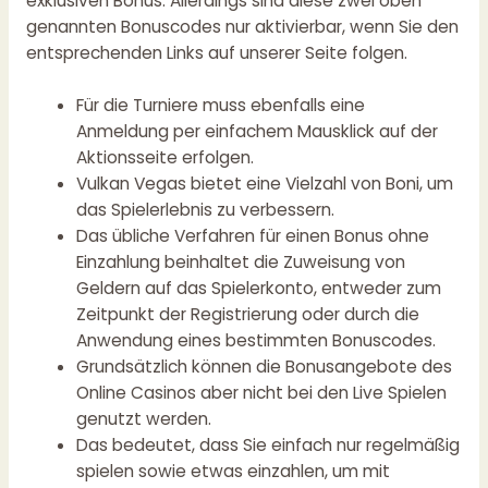
exklusiven Bonus. Allerdings sind diese zwei oben
genannten Bonuscodes nur aktivierbar, wenn Sie den
entsprechenden Links auf unserer Seite folgen.
Für die Turniere muss ebenfalls eine
Anmeldung per einfachem Mausklick auf der
Aktionsseite erfolgen.
Vulkan Vegas bietet eine Vielzahl von Boni, um
das Spielerlebnis zu verbessern.
Das übliche Verfahren für einen Bonus ohne
Einzahlung beinhaltet die Zuweisung von
Geldern auf das Spielerkonto, entweder zum
Zeitpunkt der Registrierung oder durch die
Anwendung eines bestimmten Bonuscodes.
Grundsätzlich können die Bonusangebote des
Online Casinos aber nicht bei den Live Spielen
genutzt werden.
Das bedeutet, dass Sie einfach nur regelmäßig
spielen sowie etwas einzahlen, um mit