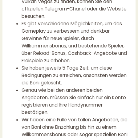
Vulkan Vegas zu finden, können Sie den
offiziellen Telegram-Chanel oder die Website
besuchen.
Es gibt verschiedene Möglichkeiten, um das
Gameplay zu verbessern und denkbar
Gewinne für neue Spieler, durch
Willkommensbonus, und bestehende Spieler,
über Reload-Bonus, Cashback-Angebote und
Freispiele zu erhöhen.
Sie haben jeweils 5 Tage Zeit, um diese
Bedingungen zu erreichen, ansonsten werden
die Boni gelöscht.
Genau wie bei den anderen beiden
Angeboten, müssen Sie einfach nur ein Konto
registrieren und Ihre Handynummer
bestätigen.
Wir haben eine Fülle von tollen Angeboten, die
von Boni ohne Einzahlung bis hin zu einem
Willkommensbonus oder sogar speziellen Boni