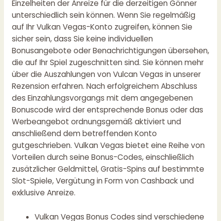
Einzelheiten der Anreize für die derzeitigen Gönner
unterschiedlich sein können. Wenn Sie regelmäßig
auf Ihr Vulkan Vegas-Konto zugreifen, können Sie
sicher sein, dass Sie keine individuellen
Bonusangebote oder Benachrichtigungen übersehen,
die auf Ihr Spiel zugeschnitten sind. Sie können mehr
über die Auszahlungen von Vulcan Vegas in unserer
Rezension erfahren. Nach erfolgreichem Abschluss
des Einzahlungsvorgangs mit dem angegebenen
Bonuscode wird der entsprechende Bonus oder das
Werbeangebot ordnungsgemäß aktiviert und
anschließend dem betreffenden Konto
gutgeschrieben. Vulkan Vegas bietet eine Reihe von
Vorteilen durch seine Bonus-Codes, einschließlich
zusätzlicher Geldmittel, Gratis-Spins auf bestimmte
Slot-Spiele, Vergütung in Form von Cashback und
exklusive Anreize.
Vulkan Vegas Bonus Codes sind verschiedene