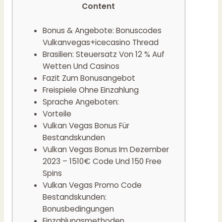
Content
Bonus & Angebote: Bonuscodes
Vulkanvegas+icecasino Thread
Brasilien: Steuersatz Von 12 % Auf
Wetten Und Casinos
Fazit Zum Bonusangebot
Freispiele Ohne Einzahlung
Sprache Angeboten:
Vorteile
Vulkan Vegas Bonus Für
Bestandskunden
Vulkan Vegas Bonus Im Dezember
2023 – 1510€ Code Und 150 Free
Spins
Vulkan Vegas Promo Code
Bestandskunden:
Bonusbedingungen
Einzahlungsmethoden