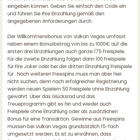
eingeben können. Geben Sie einfach den Code ein
und führen Sie Ihre Einzahlung gemäß den
angegebenen Anforderungen durch.
Der Willkommensbonus von Vulkan Vegas umfasst
neben einem Bonusbetrag von bis zu 1000€ auf die
ersten drei Einzahlungen auch ganze 175 Freispiele.
Für die zweite Einzahlung folgen dann 100 Freispiele
für Fire Joker oder bei der dritten Einzahlung Freispiele
für . Nach weiteren Freespins muss man aber hier
nicht suchen, denn nach erfolgreicher Registrierung
werden neuen Spielern 50 Freispiele ohne Einzahlung
gewährt. Über das Glücksrad und das
Treueprogramm gibt es hin und wieder auch
Freispiele ohne Einzahlung oder als zusätzlichen
Bonus für eine Transaktion. Gewinne aus Freespins
müssen bei Vulkan Vegas grundsätzlich 15-fach
umgesetzt werden. Es ist zu erwähnen, dass