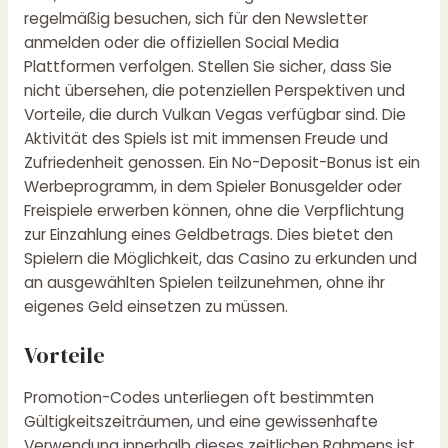
regelmäßig besuchen, sich für den Newsletter
anmelden oder die offiziellen Social Media
Plattformen verfolgen. Stellen Sie sicher, dass Sie
nicht übersehen, die potenziellen Perspektiven und
Vorteile, die durch Vulkan Vegas verfügbar sind. Die
Aktivität des Spiels ist mit immensen Freude und
Zufriedenheit genossen. Ein No-Deposit-Bonus ist ein
Werbeprogramm, in dem Spieler Bonusgelder oder
Freispiele erwerben können, ohne die Verpflichtung
zur Einzahlung eines Geldbetrags. Dies bietet den
Spielern die Möglichkeit, das Casino zu erkunden und
an ausgewählten Spielen teilzunehmen, ohne ihr
eigenes Geld einsetzen zu müssen.
Vorteile
Promotion-Codes unterliegen oft bestimmten
Gültigkeitszeiträumen, und eine gewissenhafte
Verwendung innerhalb dieses zeitlichen Rahmens ist