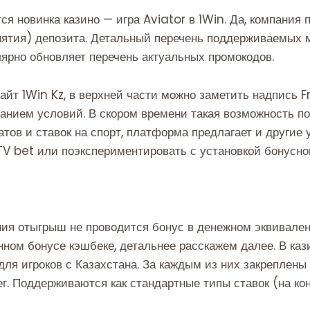
 новинка казино — игра Aviator в 1Win. Да, компания 
снятия) депозита. Детальный перечень поддерживаемых
лярно обновляет перечень актуальных промокодов.
йт 1Win Kz, в верхней части можно заметить надпись F
санием условий. В скором времени такая возможность п
тов и ставок на спорт, платформа предлагает и другие 
TV bet или поэкспериментировать с установкой бонусно
ния отыгрыш не проводится бонус в денежном эквивален
нном бонусе кэшбеке, детальнее расскажем далее. В ка
ля игроков с Казахстана. За каждым из них закреплены
ег. Поддерживаются как стандартные типы ставок (на ко