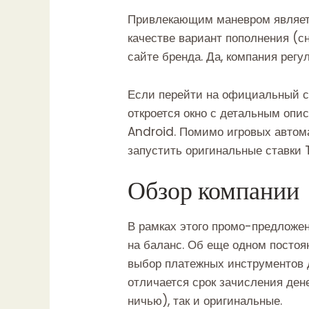
Привлекающим маневром является
качестве вариант пополнения (
сайте бренда. Да, компания регу
Если перейти на официальный са
откроется окно с детальным опи
Android. Помимо игровых автома
запустить оригинальные ставки 
Обзор компании
В рамках этого промо-предложе
на баланс. Об еще одном постоя
выбор платежных инструментов д
отличается срок зачисления ден
ничью), так и оригинальные.