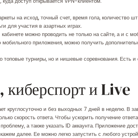
 куда доступ открывается VPN-клиентом.
аркеты на исход, точный счет, время гола, количество ш
ги для участия в азартных играх.
кабинете можно проводить не только на сайте, а и с мо
 мобильного приложения, можно получить дополнитель
о топовые турниры, но и нишевые соревнования. Есть и 
 киберспорт и Live
ет круглосуточно и без выходных 7 дней в неделю. В з
только скорость ответа. Чтобы ускорить получение ответ
проблему, а также указать ID аккаунта. Приложение дос
кажем далее. Ее можно легко запустить с любого устройс