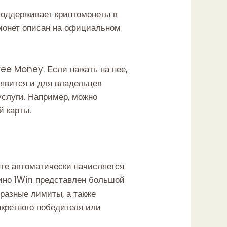
поддерживает криптомонеты в
 монет описан на официальном
ree Money. Если нажать на нее,
оявится и для владельцев
услуги. Например, можно
й карты.
те автоматически начисляется
зино 1Win представлен большой
 разные лимиты, а также
нкретного победителя или