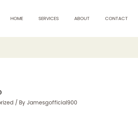
HOME
SERVICES
ABOUT
CONTACT
р
rized
/ By
Jamesgofficial900