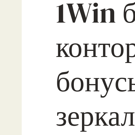
1Win 
конто
бонус
зеркал