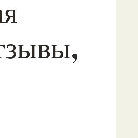
ая
тзывы,