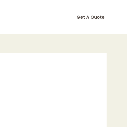
Get A Quote