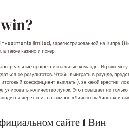
1win?
investments limited, зарегистрированной на Кипре (Ни
, а также казино и покер.
ваны реальные профессиональные команды. Игроки могу
даться ее результатов. Чтобы выиграть в раунде, предст
итоговый коэффициент выплаты), за какой крестик-ловуш
регулировать количество лунок. Это повышает не только
зводится через клик на символ «Личного кабинета» и в
официальном сайте 1 Вин