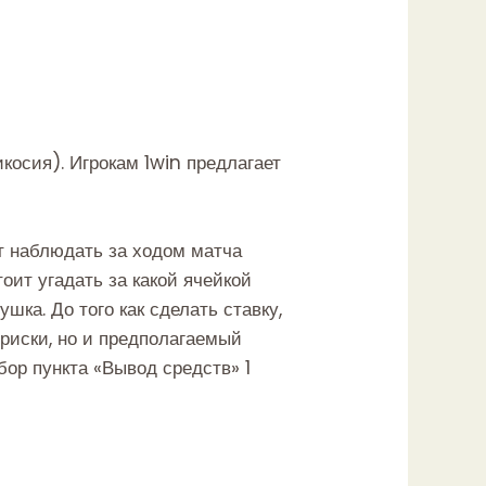
косия). Игрокам 1win предлагает
т наблюдать за ходом матча
оит угадать за какой ячейкой
ка. До того как сделать ставку,
 риски, но и предполагаемый
ыбор пункта «Вывод средств»
1