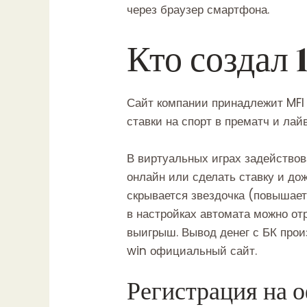
через браузер смартфона.
Кто создал 
Сайт компании принадлежит MFI 
ставки на спорт в прематч и лайв
В виртуальных играх задейство
онлайн или сделать ставку и дож
скрывается звездочка (повышает 
в настройках автомата можно от
выигрыш. Вывод денег с БК прои
win официальный сайт
.
Регистрация на 