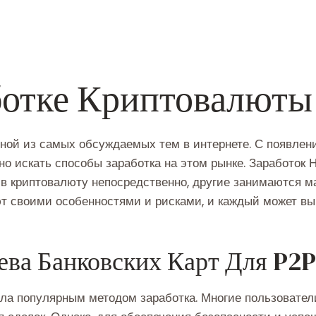
ботке Криптовалюты
ной из самых обсуждаемых тем в интернете. С появлен
но искать способы заработка на этом рынке.
Заработок 
 криптовалюту непосредственно, другие занимаются ма
ют своими особенностями и рисками, и каждый может в
ева Банковских Карт Для P2P
ала популярным методом заработка. Многие пользовате