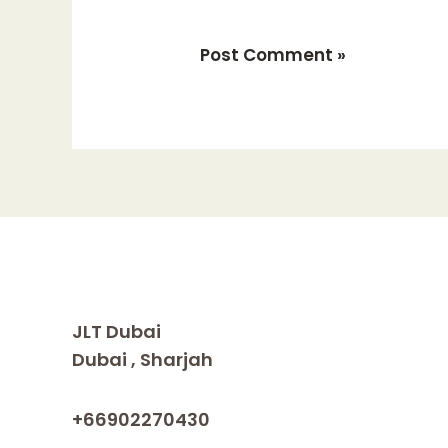
JLT Dubai
Dubai , Sharjah
+66902270430