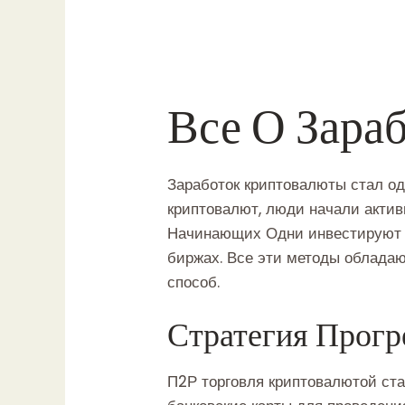
Все О Зара
Заработок криптовалюты стал од
криптовалют, люди начали актив
Начинающих
Одни инвестируют в
биржах. Все эти методы облада
способ.
Стратегия Прогр
П2Р торговля криптовалютой ст