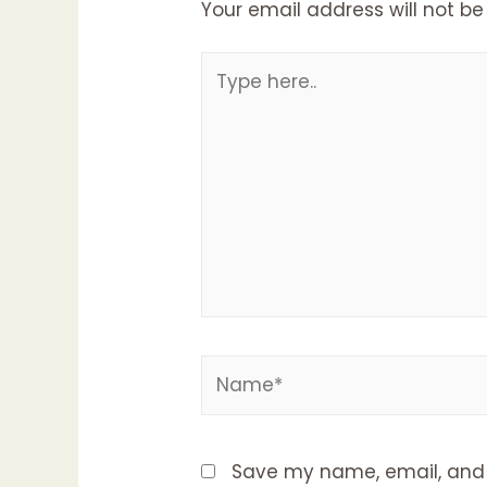
Your email address will not be
Type
here..
Name*
Save my name, email, and w