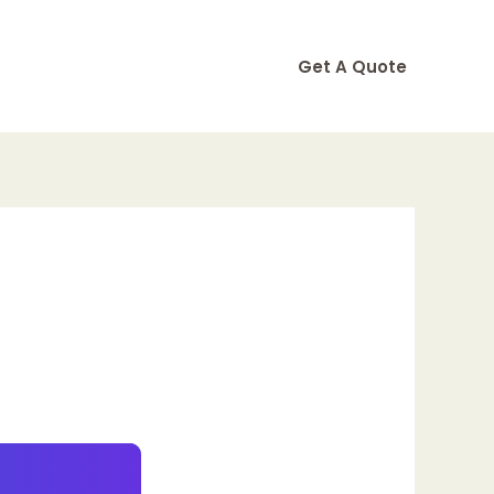
Get A Quote