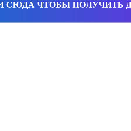
 СЮДА ЧТОБЫ ПОЛУЧИТЬ 