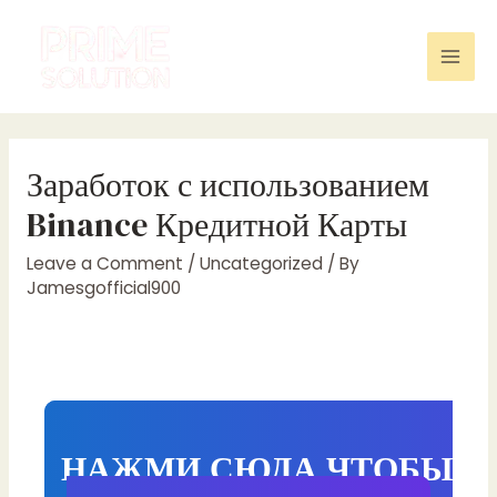
Skip
to
content
Mai
Men
Заработок с использованием
Binance Кредитной Карты
Leave a Comment
/
Uncategorized
/ By
Jamesgofficial900
НАЖМИ СЮДА ЧТОБЫ