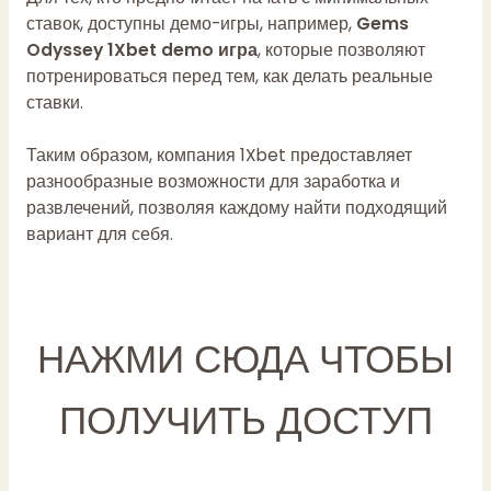
ставок, доступны демо-игры, например,
Gems
Odyssey 1Xbet demo игра
, которые позволяют
потренироваться перед тем, как делать реальные
ставки.
Таким образом, компания 1Xbet предоставляет
разнообразные возможности для заработка и
развлечений, позволяя каждому найти подходящий
вариант для себя.
НАЖМИ СЮДА ЧТОБЫ
ПОЛУЧИТЬ ДОСТУП