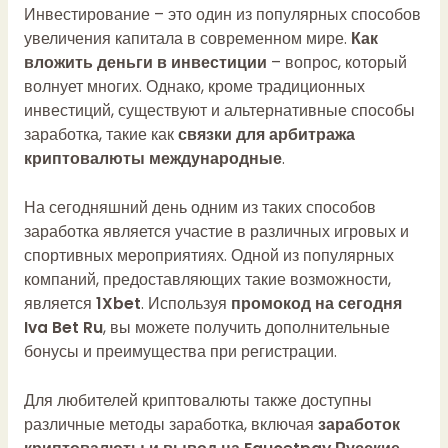
Инвестирование – это один из популярных способов
увеличения капитала в современном мире.
Как
вложить деньги в инвестиции
– вопрос, который
волнует многих. Однако, кроме традиционных
инвестиций, существуют и альтернативные способы
заработка, такие как
связки для арбитража
криптовалюты международные
.
На сегодняшний день одним из таких способов
заработка является участие в различных игровых и
спортивных мероприятиях. Одной из популярных
компаний, предоставляющих такие возможности,
является
1Xbet
. Используя
промокод на сегодня
Iva Bet Ru
, вы можете получить дополнительные
бонусы и преимущества при регистрации.
Для любителей криптовалюты также доступны
различные методы заработка, включая
заработок