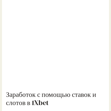
Заработок с помощью ставок и
слотов в 1Xbet