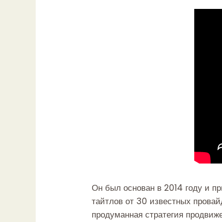
Он был основан в 2014 году и п
тайтлов от 30 известных провай
продуманная стратегия продвиже