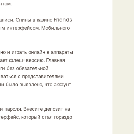
нтом.
писи. Спины в казино Friends
ным интерфейсом. Мобильного
но и играть онлайн в аппараты
вает флеш-версию. Главная
ьги без обязательной
ываться с представителями
ли было выявлено, что аккаунт
 и пароля. Внесите депозит на
терфейс, который стал гораздо