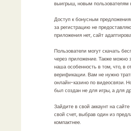
выигрыш, новым пользователям 
Доступ к бонусным предложениям
за регистрацию не предоставля
приложения нет, сайт адаптиров
Пользователи могут скачать бес
через приложение. Также можно
наша особенность в том, что, в 
верификации. Вам не нужно трат
онлайн-казино по видеосвязи. Но
был создан не для игры, а для д
Зайдите в свой аккаунт на сайте
свой счет, выбрав один из пред
компактнее.