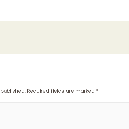
 published.
Required fields are marked
*