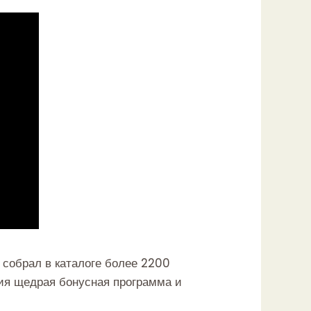
 собрал в каталоге более 2200
ния щедрая бонусная программа и