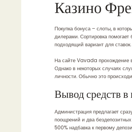
Казино Фре
Покупка бонуса – слоты, в кото
дилерами. Сортировка помогает б
подходящий вариант для ставок.
На сайте Vavada прохождение в
Однако в некоторых случаях сл
личности. Обычно это происходи
Вывод средств в
Администрация предлагает сразу
поощрений и два бездепозитных 
500% надбавка к первому депоз