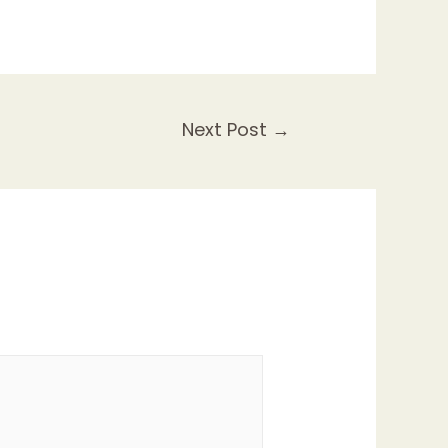
Next Post
→