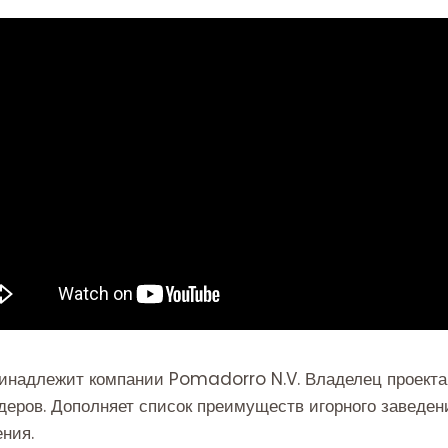
ринадлежит компании Pomadorro N.V. Владелец проекта
деров. Дополняет список преимуществ игорного заведе
ния.