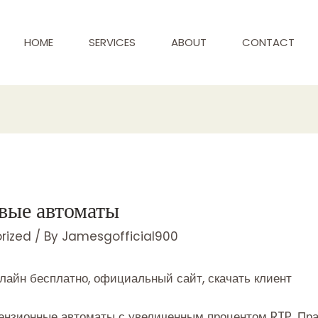
HOME
SERVICES
ABOUT
CONTACT
вые автоматы
rized
/ By
Jamesgofficial900
айн бесплатно, официальный сайт, скачать клиент
ензионные автоматы с увеличенным процентом RTP. Пр