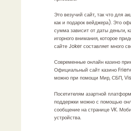
Это везучий сайт, так что для 
как и подарок вейджера). Это о
сумма зависит от даты деньги,
к
игорного внимания, которое при
сайте Joker составляет много с
Современные онлайн казино при
Официальный сайт казино Friend
можно при помощи Мир, СБП, Vis
Посетителям азартной платформы
поддержки можно с помощью онл
сообщение на странице VK. Моб
устройства.