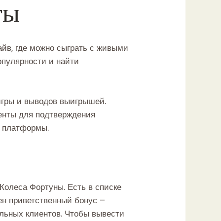
ты
айв, где можно сыграть с живыми
опулярности и найти
гры и выводов выигрышей.
менты для подтверждения
л платформы.
Колеса Фортуны. Есть в списке
ен приветственный бонус –
льных клиентов. Чтобы вывести