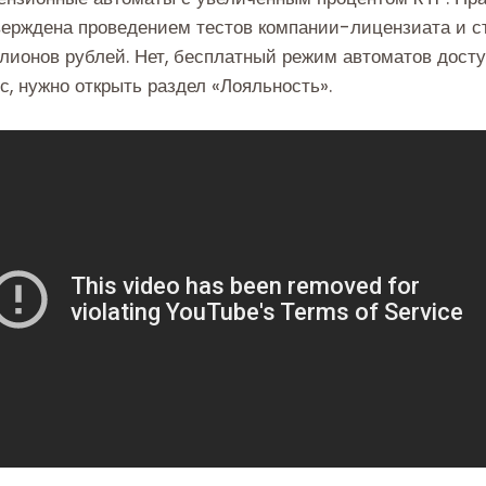
верждена проведением тестов компании-лицензиата и ст
лионов рублей. Нет, бесплатный режим автоматов доступ
с, нужно открыть раздел «Лояльность».