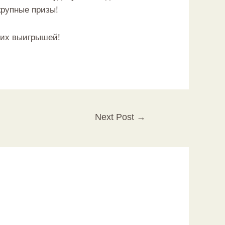
крупные призы!
ших выигрышей!
Next Post
→