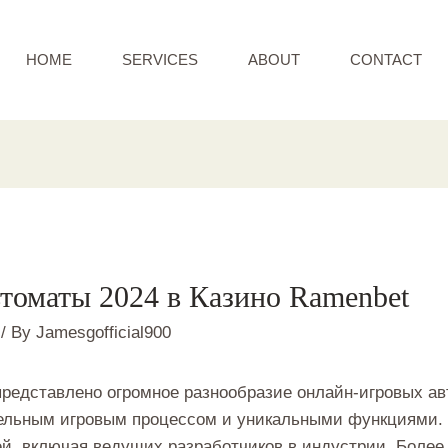
HOME
SERVICES
ABOUT
CONTACT
томаты 2024 в Казино Ramenbet
/ By
Jamesgofficial900
редставлено огромное разнообразие онлайн-игровых а
ельным игровым процессом и уникальными функциями. 
й, включая ведущих разработчиков в индустрии. Более 