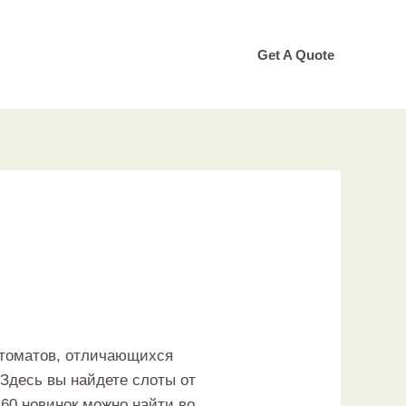
Get A Quote
втоматов, отличающихся
Здесь вы найдете слоты от
60 новинок можно найти во