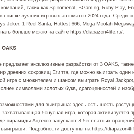
омпаний, таких как Spinomenal, BGaming, Ruby Play, End
в списке лучших игровых автоматов 2024 года. Среди н
ys Joker, 1 Reel Santa, Hottest 666, Mega Moolah Megaway
 Узнать больше можно на сайте
https://diapazon4life.ru/
.
3 OAKS
 предлагает эксклюзивные разработки от 3 OAKS, такие к
мир древних сокровищ Египта, где можно выиграть один 
ой игре с множителем и шансом выиграть Royal Jackpot,
полнен символами золотых букв, драгоценностей и изо
 возможностями для выигрыша: здесь есть шесть растущ
захватывающая бонусная игра, которая активируется 
виде пирамиды Ацтеков запускают 8 бесплатных вращен
е выигрыши. Подробности доступны на
https://diapazon4lif