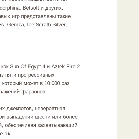
orphina, Betsoft и других,
овых игр представлены такие
s, Gemza, Ice Scrath Silver,
ак Sun Of Egypt 4 и Aztek Fire 2.
из пяти прогрессивных
 который может в 10 000 раз
бражений фараонов.
их джекпотов, невероятная
при выпадении шести или более
ий, обеспечивая захватывающий
e.ru/
.