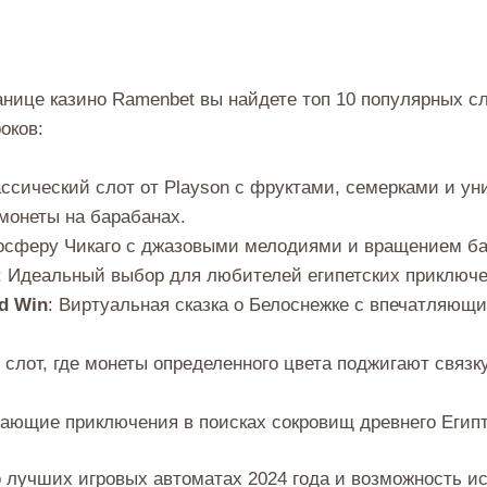
ранице казино Ramenbet вы найдете топ 10 популярных с
оков:
ассический слот от Playson с фруктами, семерками и у
монеты на барабанах.
мосферу Чикаго с джазовыми мелодиями и вращением ба
: Идеальный выбор для любителей египетских приключе
nd Win
: Виртуальная сказка о Белоснежке с впечатляю
 слот, где монеты определенного цвета поджигают связк
вающие приключения в поисках сокровищ древнего Египт
лучших игровых автоматах 2024 года и возможность ис