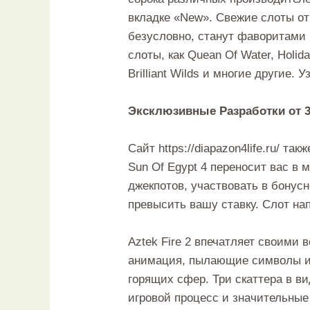
вкладке «New». Свежие слоты от к
безусловно, станут фаворитами 
слоты, как Quean Of Water, Holida
Brilliant Wilds и многие другие.
Эксклюзивные Разработки от 
Сайт
https://diapazon4life.ru/
также
Sun Of Egypt 4 переносит вас в 
джекпотов, участвовать в бонусн
превысить вашу ставку. Слот на
Aztek Fire 2 впечатляет своими
анимация, пылающие символы и 
горящих сфер. Три скаттера в 
игровой процесс и значительны