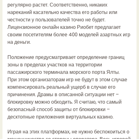
регулярно растет. Соответственно, никаких
нареканий касательно качества его работы или
честности у пользователей точно не будет.
Лицензионное онлайн казино Риобет предлагает
своим посетителям более 400 моделей азартных игр
на деньги.
Положение предусматривает определение границ
зоны в пределах участков на территории
пассажирского терминала морского порта Ялты.
При этом организаторам игр не будут в этом случае
компенсировать реальный ущерб в случае его
причинения. Драмы в описанной ситуации нет –
блокировку можно обходить. Я считаю, что самый
безопасный способ защиты от блокировки –
десктопные приложения виртуальных казино.
Играя на этих платформах, не нужно беспокоиться о