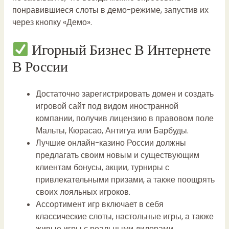
понравившиеся слоты в демо-режиме, запустив их
через кнопку «Демо».
Игорный Бизнес В Интернете
В России
Достаточно зарегистрировать домен и создать
игровой сайт под видом иностранной
компании, получив лицензию в правовом поле
Мальты, Кюрасао, Антигуа или Барбуды.
Лучшие онлайн-казино России должны
предлагать своим новым и существующим
клиентам бонусы, акции, турниры с
привлекательными призами, а также поощрять
своих лояльных игроков.
Ассортимент игр включает в себя
классические слоты, настольные игры, а также
живые игры с реальными дилерами.