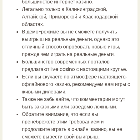
большинстве интернет казино.
Легально только в Калининградской,
Алтайской, Приморской и Краснодарской
областях.
В демо-режиме вы не сможете получить
выигрыш на реальные деньги, однако это
отличный способ опробовать новые игры,
прежде чем играть на реальные деньги.
Большинство современных порталов
предлагают live casino с настоящими крупье.
Если вы скучаете по атмосфере настоящего,
офлайнового казино, рекомендуем вам игры с
живыми дилерами.
Также не забывайте, что комментарии могут
быть заказными или заведомо ложными.
Обратите внимание, что если вы
пренебрежете этим требованием и
продолжите играть в онлайн-казино, вы не
сможете вывести свой выигрыш..