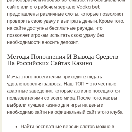
сайте или его рабочем зеркале Vodka bet
представлены различные слоты, которые позволяют
проверить свою удачу и выиграть деньги. Кроме того,
на сайте доступны бесплатные раунды, что
позволяет игрокам испытать свою удачу без
необходимости вносить депозит.
Методы Пополнения И Вывода Средств
На Российских Сайтах Казино
Из-за этого посетителям приходится ждать
удовлетворения запроса. Наш ТОП – это честные
азартные заведения, которые активно посещаются
пользователями со всего мира. После того, как вы
выбрали лучшее казино для игры на деньги
необходимо зайти на официальный сайт этого клуба.
Найти бесплатные версии слотов можно в