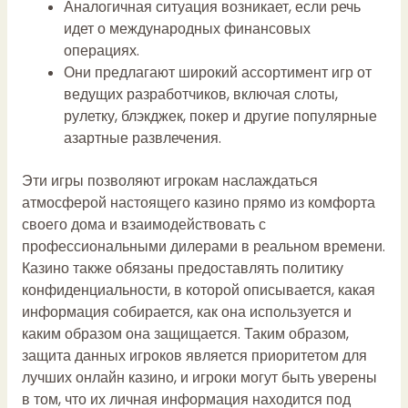
Аналогичная ситуация возникает, если речь
идет о международных финансовых
операциях.
Они предлагают широкий ассортимент игр от
ведущих разработчиков, включая слоты,
рулетку, блэкджек, покер и другие популярные
азартные развлечения.
Эти игры позволяют игрокам наслаждаться
атмосферой настоящего казино прямо из комфорта
своего дома и взаимодействовать с
профессиональными дилерами в реальном времени.
Казино также обязаны предоставлять политику
конфиденциальности, в которой описывается, какая
информация собирается, как она используется и
каким образом она защищается. Таким образом,
защита данных игроков является приоритетом для
лучших онлайн казино, и игроки могут быть уверены
в том, что их личная информация находится под