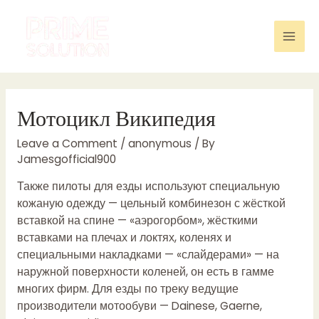
Skip
to
content
Mai
Men
Мотоцикл Википедия
Leave a Comment
/
anonymous
/ By
Jamesgofficial900
Также пилоты для езды используют специальную
кожаную одежду — цельный комбинезон с жёсткой
вставкой на спине — «аэрогорбом», жёсткими
вставками на плечах и локтях, коленях и
специальными накладками — «слайдерами» — на
наружной поверхности коленей, он есть в гамме
многих фирм. Для езды по треку ведущие
производители мотообуви — Dainese, Gaerne,