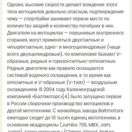
Однако, высокие скорости делают вождение этого
типа мотоциклов довольно опасным, подтверждение
чему — спортбайки занимают первое место по
количеству аварий и количеству погибших в них.
Двигатели на мотоциклах — поршневые внутреннего
сгорания, могут применяться двухтактные и
четырёхтактные, одно- и многоцилиндровые (чаще
всего двухцилиндровые), по компоновке бывают V-
образные, рядные и горизонталтьно-оппозитные.
Рядные двигатели как правило оснащаются
системой водяного охлаждения, в то время как
оппозитные и V-образные (V-twin) — воздушным
охлаждением. В 2004 году Калининградской
компанией «Балтмоторс»[4] было запущено первое
в России сборочное производство мотоциклов и
другой мототехники. С конвейера завода Baltmotors
ежегодно сходит до 10 тысяч единиц мототехники, в
основном квадроциклы (Jumbo 700, MBX, Jam,
Junior), также мотоциклы (Classic, Street, Enduro,