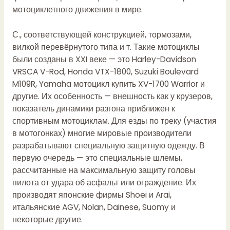
мотоциклетного движения в мире.
С., соответствующей конструкцией, тормозами,
вилкой перевёрнутого типа и т. Такие мотоциклы
были созданы в XXI веке — это Harley-Davidson
VRSCA V-Rod, Honda VTX-1800, Suzuki Boulevard
M109R, Yamaha
мотоцикл купить
XV-1700 Warrior и
другие. Их особенность — внешность как у крузеров,
показатель динамики разгона приближен к
спортивным мотоциклам. Для езды по треку (участия
в мотогонках) многие мировые производители
разрабатывают специальную защитную одежду. В
первую очередь — это специальные шлемы,
рассчитанные на максимальную защиту головы
пилота от удара об асфальт или ограждение. Их
производят японские фирмы Shoei и Arai,
итальянские AGV, Nolan, Dainese, Suomy и
некоторые другие.