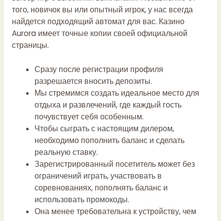
того, новичок вы или опытный игрок, у нас всегда
найдется подходящий автомат для вас. Казино
Aurora имеет точные копии своей официальной
страницы.
Сразу после регистрации профиля
разрешается вносить депозиты.
Мы стремимся создать идеальное место для
отдыха и развлечений, где каждый гость
почувствует себя особенным.
Чтобы сыграть с настоящим дилером,
необходимо пополнить баланс и сделать
реальную ставку.
Зарегистрированный посетитель может без
ограничений играть, участвовать в
соревнованиях, пополнять баланс и
использовать промокоды.
Она менее требовательна к устройству, чем