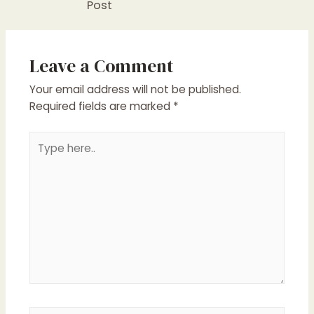
Post
Leave a Comment
Your email address will not be published.
Required fields are marked
*
Type
here..