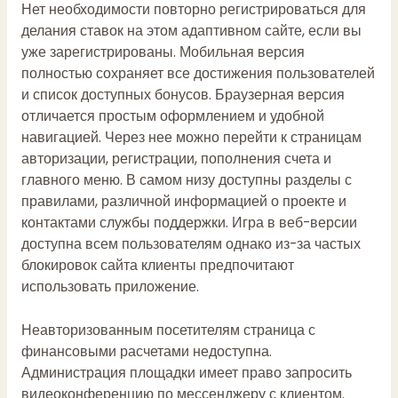
Нет необходимости повторно регистрироваться для
делания ставок на этом адаптивном сайте, если вы
уже зарегистрированы. Мобильная версия
полностью сохраняет все достижения пользователей
и список доступных бонусов. Браузерная версия
отличается простым оформлением и удобной
навигацией. Через нее можно перейти к страницам
авторизации, регистрации, пополнения счета и
главного меню. В самом низу доступны разделы с
правилами, различной информацией о проекте и
контактами службы поддержки. Игра в веб-версии
доступна всем пользователям однако из-за частых
блокировок сайта клиенты предпочитают
использовать приложение.
Неавторизованным посетителям страница с
финансовыми расчетами недоступна.
Администрация площадки имеет право запросить
видеоконференцию по мессенджеру с клиентом.