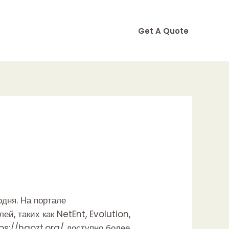
Get A Quote
дня. На портале
, таких как NetEnt, Evolution,
ps://hgozt.org/
доступно более