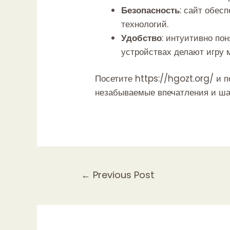
Безопасность
: сайт обес
технологий.
Удобство
: интуитивно по
устройствах делают игру 
Посетите
https://hgozt.org/
и п
незабываемые впечатления и ша
Post
←
Previous Post
navigation