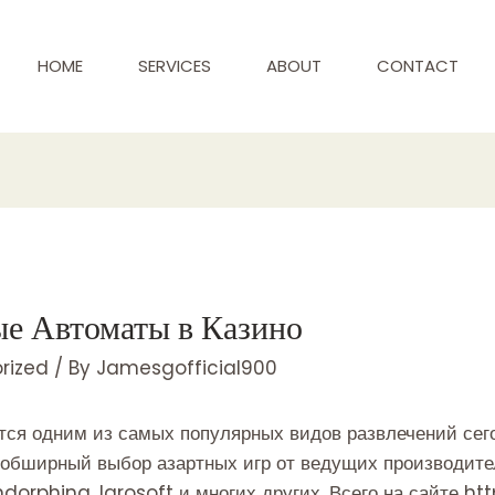
HOME
SERVICES
ABOUT
CONTACT
е Автоматы в Казино
rized
/ By
Jamesgofficial900
ся одним из самых популярных видов развлечений сего
обширный выбор азартных игр от ведущих производителей
ndorphina, Igrosoft и многих других. Всего на сайте
htt