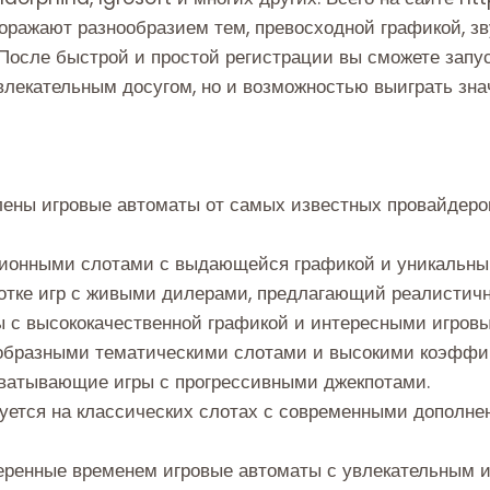
поражают разнообразием тем, превосходной графикой, 
После быстрой и простой регистрации вы сможете запус
увлекательным досугом, но и возможностью выиграть зн
ены игровые автоматы от самых известных провайдеров.
ционными слотами с выдающейся графикой и уникальны
ботке игр с живыми дилерами, предлагающий реалистичн
ты с высококачественной графикой и интересными игров
нообразными тематическими слотами и высокими коэффи
ахватывающие игры с прогрессивными джекпотами.
руется на классических слотах с современными дополн
веренные временем игровые автоматы с увлекательным 