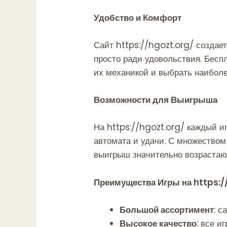
Удобство и Комфорт
Сайт
https://hgozt.org/
создает
просто ради удовольствия. Бесп
их механикой и выбрать наиболе
Возможности для Выигрыша
На
https://hgozt.org/
каждый иг
автомата и удачи. С множество
выигрыш значительно возрастаю
Преимущества Игры на
https:/
Большой ассортимент
: 
Высокое качество
: все 