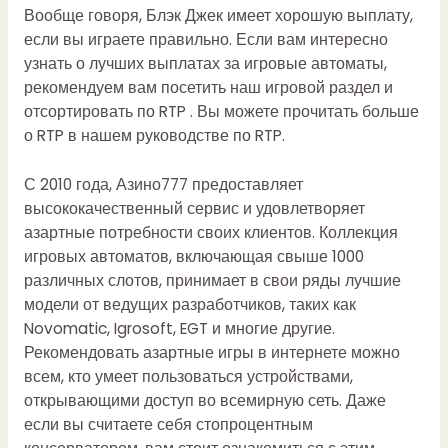
Вообще говоря, Блэк Джек имеет хорошую выплату,
если вы играете правильно. Если вам интересно
узнать о лучших выплатах за игровые автоматы,
рекомендуем вам посетить наш игровой раздел и
отсортировать по RTP . Вы можете прочитать больше
о RTP в нашем руководстве по RTP.
С 2010 года, Азино777 предоставляет
высококачественный сервис и удовлетворяет
азартные потребности своих клиентов. Коллекция
игровых автоматов, включающая свыше 1000
различных слотов, принимает в свои ряды лучшие
модели от ведущих разработчиков, таких как
Novomatic, Igrosoft, EGT и многие другие.
Рекомендовать азартные игры в интернете можно
всем, кто умеет пользоваться устройствами,
открывающими доступ во всемирную сеть. Даже
если вы считаете себя стопроцентным