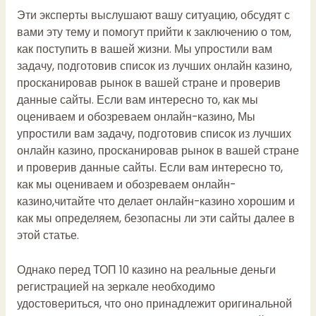
Эти эксперты выслушают вашу ситуацию, обсудят с
вами эту тему и помогут прийти к заключению о том,
как поступить в вашей жизни. Мы упростили вам
задачу, подготовив список из лучших онлайн казино,
просканировав рынок в вашей стране и проверив
данные сайты. Если вам интересно то, как мы
оцениваем и обозреваем онлайн-казино, Мы
упростили вам задачу, подготовив список из лучших
онлайн казино, просканировав рынок в вашей стране
и проверив данные сайты. Если вам интересно то,
как мы оцениваем и обозреваем онлайн-
казино,читайте что делает онлайн-казино хорошим и
как мы определяем, безопасны ли эти сайты далее в
этой статье.
Однако перед
ТОП 10 казино на реальные деньги
регистрацией на зеркале необходимо
удостовериться, что оно принадлежит оригинальной