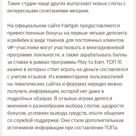
Такие студии чаще других выпускают новые слоты с
интересными сочетаниями механик.
На официальном сайте FairSpin предоставляются
приветственные бонусы на первые четыре депозита
и рейкбек в виде токенов для постоянных клиентов.
VIP-участники могут участвовать в многоуровневой
программе лояльности, а также зарабатывать баллы
за ставки в рамках программы Play to Earn. ТОП 10
казино в которых стоит играть на деньги составлялся
с учетом отзывов. Из комментариев пользователей
на тематических сайтах и форумах нередко можно
получить информацию, которой нет даже в
подробных обзорах. В отзывах игроки делятся
мнением о разнообразии выбора слотов, щедрости
бонусов, условиях вывода средств, опыте общения
со службой поддержки. Они стали дополнительным
источником информации при составлении ТОПа.