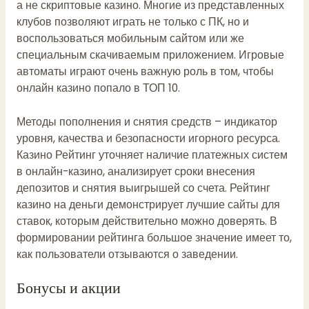
а не скриптовые казино. Многие из представленных
клубов позволяют играть не только с ПК, но и
воспользоваться мобильным сайтом или же
специальным скачиваемым приложением. Игровые
автоматы играют очень важную роль в том, чтобы
онлайн казино попало в ТОП 10.
Методы пополнения и снятия средств – индикатор
уровня, качества и безопасности игорного ресурса.
Казино Рейтинг уточняет наличие платежных систем
в онлайн-казино, анализирует сроки внесения
депозитов и снятия выигрышей со счета. Рейтинг
казино на деньги демонстрирует лучшие сайты для
ставок, которым действительно можно доверять. В
формировании рейтинга большое значение имеет то,
как пользователи отзываются о заведении.
Бонусы и акции