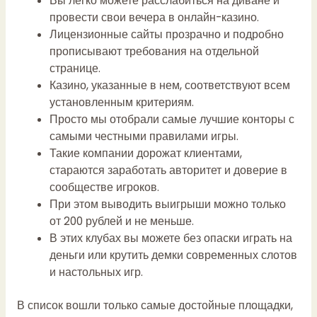
Вы легко можете расслабиться на диване и
провести свои вечера в онлайн-казино.
Лицензионные сайты прозрачно и подробно
прописывают требования на отдельной
странице.
Казино, указанные в нем, соответствуют всем
установленным критериям.
Просто мы отобрали самые лучшие конторы с
самыми честными правилами игры.
Такие компании дорожат клиентами,
стараются заработать авторитет и доверие в
сообществе игроков.
При этом выводить выигрыши можно только
от 200 рублей и не меньше.
В этих клубах вы можете без опаски играть на
деньги или крутить демки современных слотов
и настольных игр.
В список вошли только самые достойные площадки,