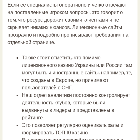
Если ее специалисты оперативно и четко отвечают
на поставленные игроком вопросы, это говорит о
том, что ресурс дорожит своими клиентами и не
скрывает никаких нюансов. Лицензионные сайты
прозрачно и подробно прописывают требования на
отдельной странице.
Также стоит отметить, что помимо
лицензионного казино Украины или России там
могут быть и иностранные сайты, например, те,
что созданы в Европе, но принимают
пользователей с СНГ.
Наш отдел аналитики постоянно контролирует
деятельность клубов, которые были
выдвинуты в лидеры и представлены в
рейтинге.
Это позволяет регулярно оценивать залы и
формировать ТОП 10 казино.