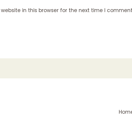
ebsite in this browser for the next time I comment
Hom