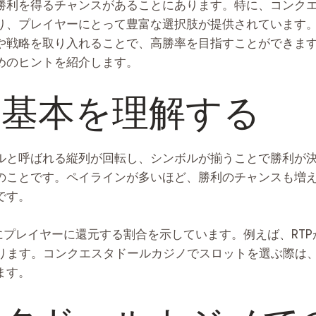
勝利を得るチャンスがあることにあります。特に、
コンク
り、プレイヤーにとって豊富な選択肢が提供されています
や戦略を取り入れることで、高勝率を目指すことができま
めのヒントを紹介します。
の基本を理解する
ルと呼ばれる縦列が回転し、シンボルが揃うことで勝利が
のことです。ペイラインが多いほど、勝利のチャンスも増
です。
にプレイヤーに還元する割合を示しています。例えば、RTP
ります。コンクエスタドールカジノでスロットを選ぶ際は、
ます。