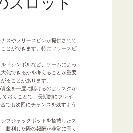
のスロット
ーナスやフリースピンが提供されて
ることができます。特にフリースピ
イルドシンボルなど、ゲームによっ
最大化できるかを考えることが重要
繋がることがあります。
の資金を一度に賭けるのはリスクが
しておくことで、長期的にプレイ
場合でも次回にチャンスを残すよう
ッシブジャックポットを搭載したス
ど、勝利した際の報酬が非常に高く