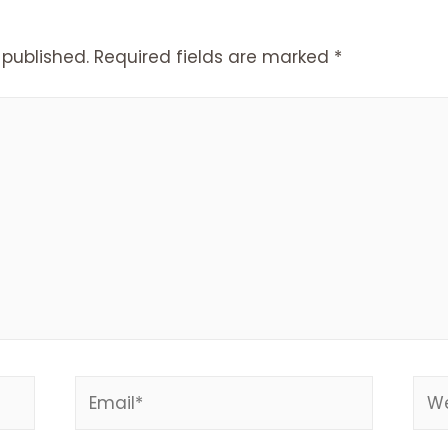
 published.
Required fields are marked
*
Email*
Web