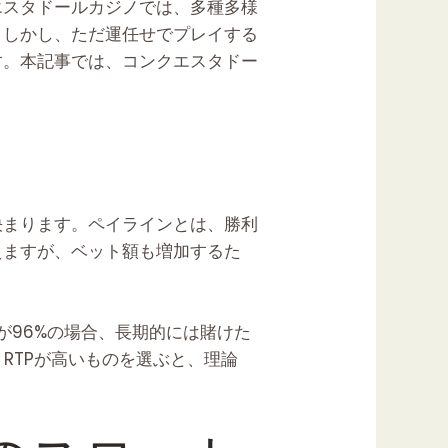
エスタドールカジノ
では、多種多様
。しかし、ただ運任せでプレイする
す。本記事では、コンクエスタドー
決まります。ペイラインとは、勝利
えますが、ベット額も増加するた
が96%の場合、長期的には賭けた
RTPが高いものを選ぶと、理論