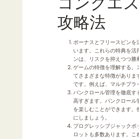
コンクエ
攻略法
ボーナスとフリースピンを
います。これらの特典を活
ンは、リスクを抑えつつ勝
ゲームの特徴を理解する。
てさまざまな特徴がありま
です。例えば、マルチプラ
バンクロール管理を徹底す
高すぎます。バンクロール
を楽しむことができます。
にしましょう。
プログレッシブジャックポ
ロットも多数あります。こ