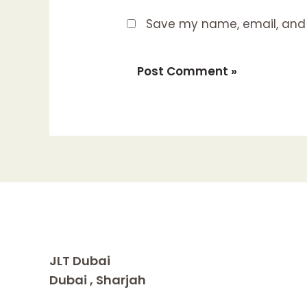
Save my name, email, and w
JLT Dubai
Dubai , Sharjah