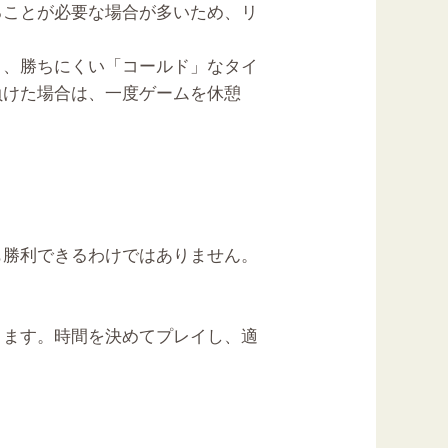
ることが必要な場合が多いため、リ
と、勝ちにくい「コールド」なタイ
負けた場合は、一度ゲームを休憩
も勝利できるわけではありません。
ります。時間を決めてプレイし、適