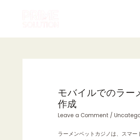
Skip
to
content
モバイルでのラー
作成
Leave a Comment
/
Uncatego
ラーメンベットカジノ
は、スマー