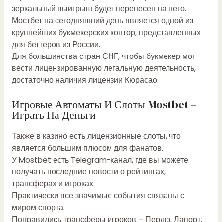
зеркальный выигрыш будет перенесен на него.
Мостбет на сегодняшний день является одной из
крупнейших букмекерских контор, представленных
для беттеров из России.
Для большинства стран СНГ, чтобы букмекер мог
вести лицензированную легальную деятельность,
достаточно наличия лицензии Кюрасао.
Игровые Автоматы И Слоты Mostbet –
Играть На Деньги
Также в казино есть лицензионные слоты, что
является большим плюсом для фанатов.
У Mostbet есть Telegram-канал, где вы можете
получать последние новости о рейтингах,
трансферах и игроках.
Практически все значимые события связаны с
миром спорта.
Понравились трансферы игроков – Пердю, Лапорт,