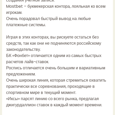
создания учетной записи.
Mostbet – букмекерская контора, лояльная ко всем
игрокам.
Очень порадовал быстрый вывод на любые
платежные системы.
Играя в этих конторах, вы рискуете остаться без
средств, так как они не подчиняются российскому
законодательству.
БК «Фонбет» отличается одним из самых быстрых
расчетов лайв-ставок.
Роспись отличается очень большим и вариативным
предложением.
Очень широкая линия, которая стремиться охватить
практически все соревнования, проходящие в
спортивном мире в текущий момент.
«Иксы» парсят линию со всего рынка, предлагая
джигурдаллион ставок в каждый момент времени.