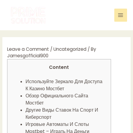
Skip
to
content
Mai
Men
Leave a Comment
/
Uncategorized
/ By
Jamesgofficial900
Content
Используйте Зеркало Для Доступа
К Казино Мостбет
Обзор Официального Сайта
Мостбет
Другие Виды Ставок На Спорт И
Киберспорт
Игровые Автоматы И Слоты
Mostbet – Играть На Деньги