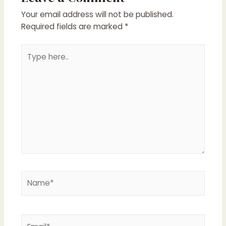
Your email address will not be published.
Required fields are marked
*
Type
here..
Name*
Email*