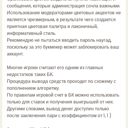
сообщения, которые администрация сочла важными.
Использование модераторами цветовых акцентов не
является чрезмерным, в результате чего создается
приятная цветовая палитра и лаконичный,
информативный стиль.
Рекомендую не пытаться вводить пароль наугад,
поскольку за это букмекер может заблокировать ваш
аккаунт.
Многие игроки считают его одним из главных
недостатков таких БК.
Процедура вывода средств проходит по схожему с
пополнением алгоритму.
По правилам игровой счет в БК можно использовать
только для ставок и получения выигрышей от них.
Другими словами, вывод денег доступен только
после заключения пари с коэффициентом от 1, 1 )