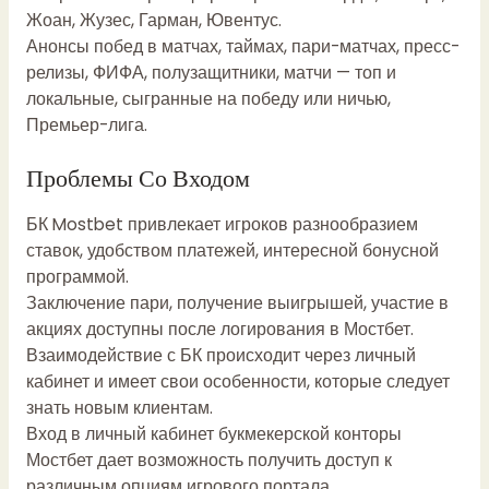
Жоан, Жузес, Гарман, Ювентус.
Анонсы побед в матчах, таймах, пари-матчах, пресс-
релизы, ФИФА, полузащитники, матчи — топ и
локальные, сыгранные на победу или ничью,
Премьер-лига.
Проблемы Со Входом
БК Mostbet привлекает игроков разнообразием
ставок, удобством платежей, интересной бонусной
программой.
Заключение пари, получение выигрышей, участие в
акциях доступны после логирования в Мостбет.
Взаимодействие с БК происходит через личный
кабинет и имеет свои особенности, которые следует
знать новым клиентам.
Вход в личный кабинет букмекерской конторы
Мостбет дает возможность получить доступ к
различным опциям игрового портала.