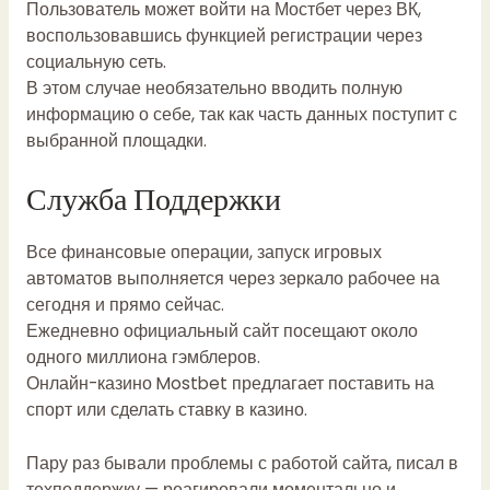
Пользователь может войти на Мостбет через ВК,
воспользовавшись функцией регистрации через
социальную сеть.
В этом случае необязательно вводить полную
информацию о себе, так как часть данных поступит с
выбранной площадки.
Служба Поддержки
Все финансовые операции, запуск игровых
автоматов выполняется через зеркало рабочее на
сегодня и прямо сейчас.
Ежедневно официальный сайт посещают около
одного миллиона гэмблеров.
Онлайн-казино Mostbet предлагает поставить на
спорт или сделать ставку в казино.
Пару раз бывали проблемы с работой сайта, писал в
техподдержку — реагировали моментально и