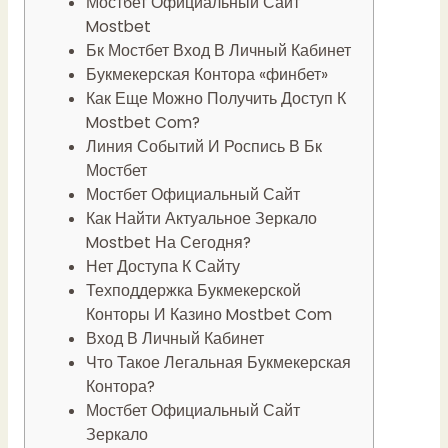
Мостбет Официальный Сайт
Mostbet
Бк Мостбет Вход В Личный Кабинет
Букмекерская Контора «финбет»
Как Еще Можно Получить Доступ К
Mostbet Com?
Линия Событий И Роспись В Бк
Мостбет
Мостбет Официальный Сайт
Как Найти Актуальное Зеркало
Mostbet На Сегодня?
Нет Доступа К Сайту
Техподдержка Букмекерской
Конторы И Казино Mostbet Com
Вход В Личный Кабинет
Что Такое Легальная Букмекерская
Контора?
Мостбет Официальный Сайт
Зеркало