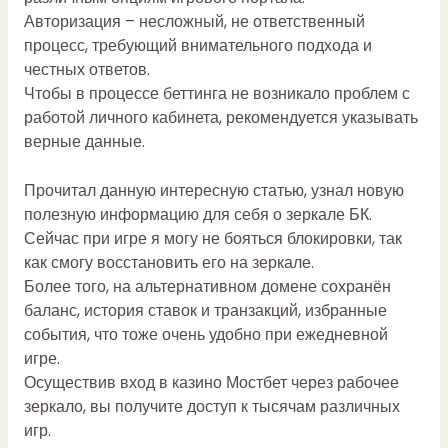
Авторизация – несложный, не ответственный
процесс, требующий внимательного подхода и
честных ответов.
Чтобы в процессе беттинга не возникало проблем с
работой личного кабинета, рекомендуется указывать
верные данные.
Прочитал данную интересную статью, узнал новую
полезную информацию для себя о зеркале БК.
Сейчас при игре я могу не бояться блокировки, так
как смогу восстановить его на зеркале.
Более того, на альтернативном домене сохранён
баланс, история ставок и транзакций, избранные
события, что тоже очень удобно при ежедневной
игре.
Осуществив вход в казино Мостбет через рабочее
зеркало, вы получите доступ к тысячам различных
игр.