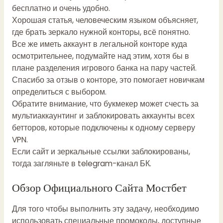
бесплатно и очень удобно.
Хорошая статья, человеческим языком объясняет,
где брать зеркало нужной конторы, всё понятно.
Все же иметь аккаунт в легальной конторе куда
осмотрительнее, подумайте над этим, хотя бы в
плане разделения игрового банка на пару частей.
Спасибо за отзыв о конторе, это помогает новичкам
определиться с выбором.
Обратите внимание, что букмекер может счесть за
мультиаккаунтинг и заблокировать аккаунты всех
бетторов, которые подключены к одному серверу
VPN.
Если сайт и зеркальные ссылки заблокированы,
тогда загляньте в telegram-канал БК.
Обзор Официального Сайта Мостбет
Для того чтобы выполнить эту задачу, необходимо
использовать специальные промокоды, доступные