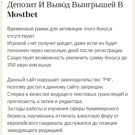
Депозит И Вывод Выигрышей В
Mostbet
Временные рамки для активации этого бонуса
отсутствуют.
Игровой счет получит кредит, даже если он будет
пополнен через несколько дней после регистрации.
Существует возможность увеличить сумму бонуса до
350 евро или выше.
Данный сайт нарушает законодательство “РФ”,
поэтому доступ к данному сайту запрещен.
Сперва в качестве ведущего текстовых трансляций и
прогнозиста, а затем и редактора.
За годы работы и изучения сферы букмекерского
бизнеса, научившись отличать азиатскую фору от
европейского гандикапа, дослужился до позиции
заведующего редакцией.