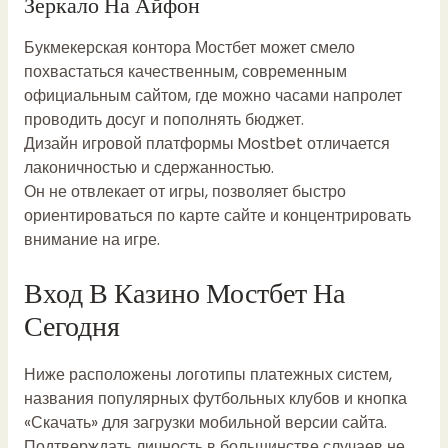
Зеркало На Айфон
Букмекерская контора Мостбет может смело
похвастаться качественным, современным
официальным сайтом, где можно часами напролет
проводить досуг и пополнять бюджет.
Дизайн игровой платформы Mostbet отличается
лаконичностью и сдержанностью.
Он не отвлекает от игры, позволяет быстро
ориентироваться по карте сайте и концентрировать
внимание на игре.
Вход В Казино Мостбет На
Сегодня
Ниже расположены логотипы платежных систем,
названия популярных футбольных клубов и кнопка
«Скачать» для загрузки мобильной версии сайта.
Подтверждать личность в большинстве случаев не