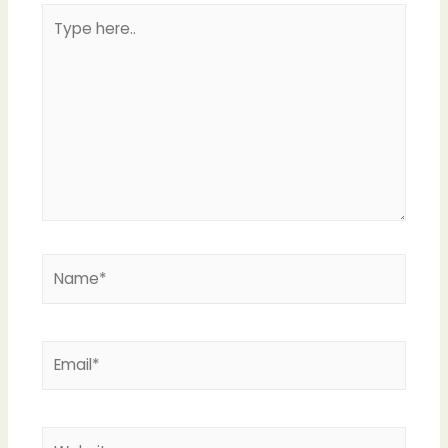
Type
here..
Name*
Email*
Website