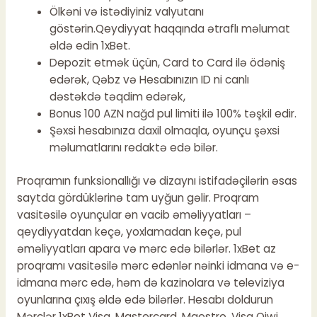
Ölkəni və istədiyiniz valyutanı
göstərin.Qeydiyyat haqqında ətraflı məlumat
əldə edin 1xBet.
Depozit etmək üçün, Card to Card ilə ödəniş
edərək, Qəbz və Hesabınızın ID ni canlı
dəstəkdə təqdim edərək,
Bonus 100 AZN nağd pul limiti ilə 100% təşkil edir.
Şəxsi hesabınıza daxil olmaqla, oyunçu şəxsi
məlumatlarını redaktə edə bilər.
Proqramın funksionallığı və dizaynı istifadəçilərin əsas
saytda gördüklərinə tam uyğun gəlir. Proqram
vasitəsilə oyunçular ən vacib əməliyyatları –
qeydiyyatdan keçə, yoxlamadan keçə, pul
əməliyyatları apara və mərc edə bilərlər. 1xBet az
proqramı vasitəsilə mərc edənlər nəinki idmana və e-
idmana mərc edə, həm də kazinolara və televiziya
oyunlarına çıxış əldə edə bilərlər. Hesabı doldurun
Mərclər 1xBet Visa, Mastercard, Maestro, Visa Qiwi