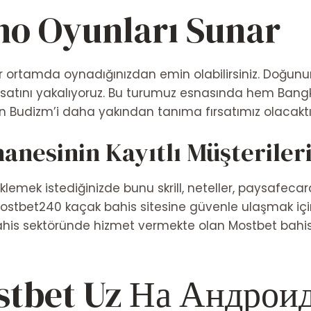
ino Oyunları Sunar
ir ortamda oynadığınızdan emin olabilirsiniz. Doğunun
satını yakalıyoruz. Bu turumuz esnasında hem Bangk
n Budizm’i daha yakından tanıma fırsatımız olacaktı
esinin Kayıtlı Müşterileri I
emek istediğinizde bunu skrill, neteller, paysafecar
Mostbet240 kaçak bahis sitesine güvenle ulaşmak için b
bahis sektöründe hizmet vermekte olan Mostbet bahis 
stbet Uz На Андроид