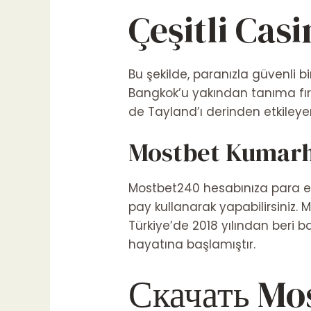
Çeşitli Cas
Bu şekilde, paranızla güvenli b
Bangkok’u yakından tanıma fır
de Tayland’ı derinden etkileye
Mostbet Kumarhan
Mostbet240 hesabınıza para ekl
pay kullanarak yapabilirsiniz. 
Türkiye’de 2018 yılından beri 
hayatına başlamıştır.
Скачать Mo