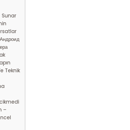
ı Sunar
nin
Fırsatlar
 Андроид
кера
ak
Yapın
e Teknik
ma
ecikmedi
m –
ncel