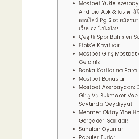
Mostbet Yukle Azerba
Android Apk & Ios คาสิ
ออนไลน์ Pg Slot สมัครบา
เว็บบอล ไฮโลไทย
Çeşitli Spor Bahisleri 
Etbis’e Kayıtlıdır
Mostbet Giriş Mostbet
Geldiniz
Banka Kartlarına Par
Mostbet Bonuslar
Mostbet Azerbaycan: B
Giriş Və Bukmeker Veb
Saytında Qeydiyyat
Mehmet Oktay Yine Ha
Gerçekleri Sakladı!
Sunulan Oyunlar
Popüler Turlar