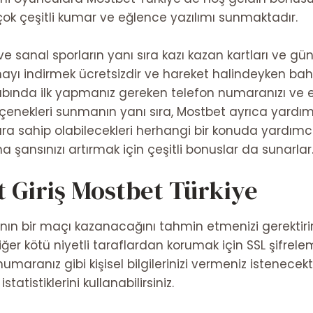
 çok çeşitli kumar ve eğlence yazılımı sunmaktadır.
e sanal sporların yanı sıra kazı kazan kartları ve gü
mayı indirmek ücretsizdir ve hareket halindeyken bah
esabında ilk yapmanız gereken telefon numaranızı ve
eçenekleri sunmanın yanı sıra, Mostbet ayrıca yardım
ra sahip olabilecekleri herhangi bir konuda yardımc
 şansınızı artırmak için çeşitli bonuslar da sunarlar
 Giriş Mostbet Türkiye
ın bir maçı kazanacağını tahmin etmenizi gerektirir. A
ğer kötü niyetli taraflardan korumak için SSL şifrele
umaranız gibi kişisel bilgilerinizi vermeniz istenecektir
tatistiklerini kullanabilirsiniz.