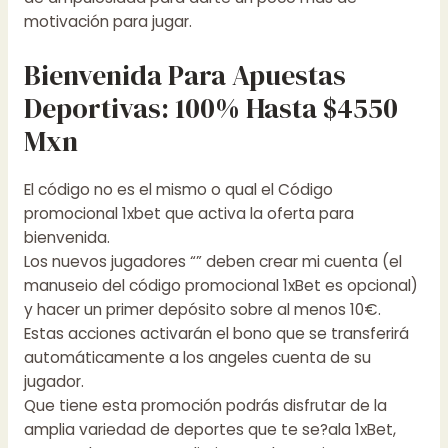
motivación para jugar.
Bienvenida Para Apuestas
Deportivas: 100% Hasta $4550
Mxn
El código no es el mismo o qual el Código
promocional 1xbet que activa la oferta para
bienvenida.
Los nuevos jugadores “” deben crear mi cuenta (el
manuseio del código promocional 1xBet es opcional)
y hacer un primer depósito sobre al menos 10€.
Estas acciones activarán el bono que se transferirá
automáticamente a los angeles cuenta de su
jugador.
Que tiene esta promoción podrás disfrutar de la
amplia variedad de deportes que te se?ala 1xBet,