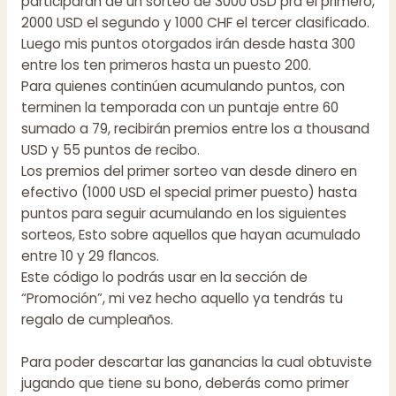
participarán de un sorteo de 3000 USD pra el primero,
2000 USD el segundo y 1000 CHF el tercer clasificado.
Luego mis puntos otorgados irán desde hasta 300
entre los ten primeros hasta un puesto 200.
Para quienes continúen acumulando puntos, con
terminen la temporada con un puntaje entre 60
sumado a 79, recibirán premios entre los a thousand
USD y 55 puntos de recibo.
Los premios del primer sorteo van desde dinero en
efectivo (1000 USD el special primer puesto) hasta
puntos para seguir acumulando en los siguientes
sorteos, Esto sobre aquellos que hayan acumulado
entre 10 y 29 flancos.
Este código lo podrás usar en la sección de
“Promoción”, mi vez hecho aquello ya tendrás tu
regalo de cumpleaños.
Para poder descartar las ganancias la cual obtuviste
jugando que tiene su bono, deberás como primer