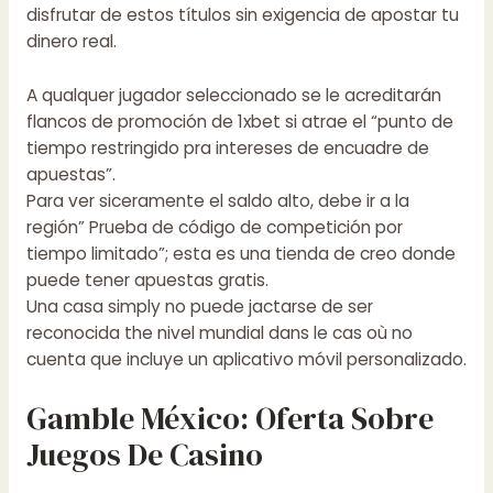
disfrutar de estos títulos sin exigencia de apostar tu
dinero real.
A qualquer jugador seleccionado se le acreditarán
flancos de promoción de 1xbet si atrae el “punto de
tiempo restringido pra intereses de encuadre de
apuestas”.
Para ver siceramente el saldo alto, debe ir a la
región” Prueba de código de competición por
tiempo limitado”; esta es una tienda de creo donde
puede tener apuestas gratis.
Una casa simply no puede jactarse de ser
reconocida the nivel mundial dans le cas où no
cuenta que incluye un aplicativo móvil personalizado.
Gamble México: Oferta Sobre
Juegos De Casino