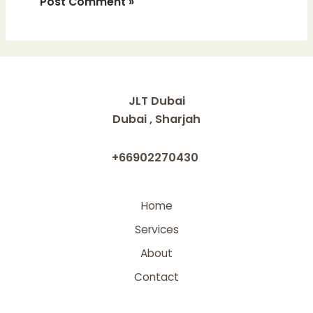
JLT Dubai
Dubai , Sharjah
+66902270430
Home
Services
About
Contact