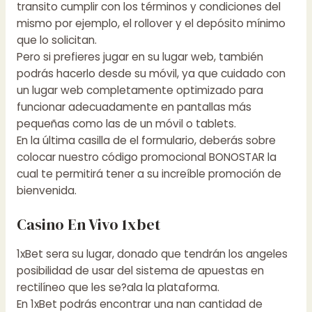
transito cumplir con los términos y condiciones del
mismo por ejemplo, el rollover y el depósito mínimo
que lo solicitan.
Pero si prefieres jugar en su lugar web, también
podrás hacerlo desde su móvil, ya que cuidado con
un lugar web completamente optimizado para
funcionar adecuadamente en pantallas más
pequeñas como las de un móvil o tablets.
En la última casilla de el formulario, deberás sobre
colocar nuestro código promocional BONOSTAR la
cual te permitirá tener a su increíble promoción de
bienvenida.
Casino En Vivo 1xbet
1xBet sera su lugar, donado que tendrán los angeles
posibilidad de usar del sistema de apuestas en
rectilíneo que les se?ala la plataforma.
En 1xBet podrás encontrar una nan cantidad de