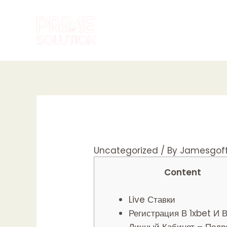
Skip
to
content
Uncategorized
/ By
Jamesgoff
Content
Live Ставки
Регистрация В 1xbet И 
Личный Кабинет – Подр