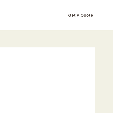
Get A Quote