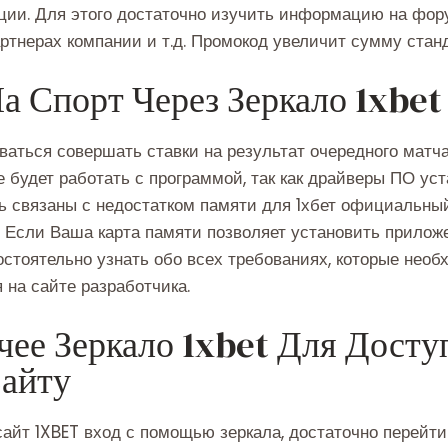
ации. Для этого достаточно изучить информацию на фор
ртнерах компании и т.д. Промокод увеличит сумму станд
а Спорт Через Зеркало 1xbet
ваться совершать ставки на результат очередного матча
е будет работать с программой, так как драйверы ПО ус
ь связаны с недостатком памяти для
1хбет официальны
 Если Ваша карта памяти позволяет установить прилож
стоятельно узнать обо всех требованиях, которые необ
на сайте разработчика.
чее Зеркало 1xbet Для Досту
айту
айт 1XBET вход с помощью зеркала, достаточно перейти 