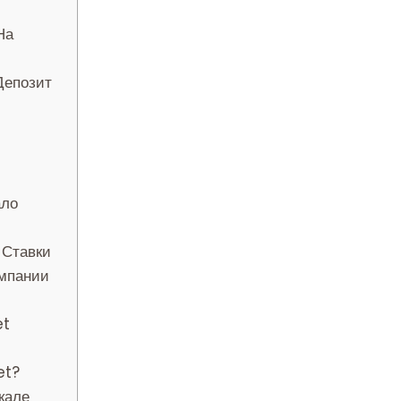
На
Депозит
ало
 Ставки
омпании
et
et?
кале