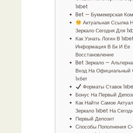
1xbet
Bet — Букмекерская Ко
Актуальная Ссылка 
Зеркало Сегодня Для 1x
Как Узнать Логин В 1xbe
Информация В Бк И Ее
Восстановление
Bet Зеркало — Альтерн
Вход На Официальный 
1хбет
Форматы Ставок 1xbe
Бонус На Первый Депоз
Как Найти Самое Актуа
Зеркало 1xbet На Сегод
Первый Депозит
Cпособы Пополнения Сч