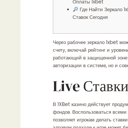
Оплаты 1xbet
Где Найти Зеркало 1
Ставок Сегодня
Через рабочее зеркало 1xbet мо
счету, включай рейтинг и урове
работающий в защищенной зоне 
авторизации в системе, но и сов
Live Ставк
В 1XBet казино действует проду
фондов. Воспользоваться всеми 
позволяет игрокам делать ставк
здравом подходе к игре может б