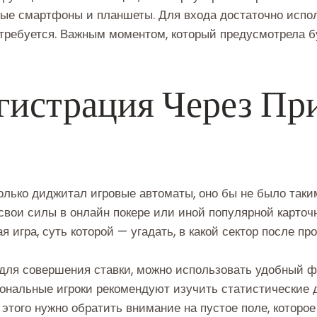
ые смартфоны и планшеты. Для входа достаточно испол
требуется. Важным моментом, который предусмотрела бу
гистрация Через Пр
олько диджитал игровые автоматы, оно бы не было так
свои силы в онлайн покере или иной популярной карточ
 игра, суть которой — угадать, в какой сектор после пр
для совершения ставки, можно использовать удобный ф
ональные игроки рекомендуют изучить статистические 
 этого нужно обратить внимание на пустое поле, которо