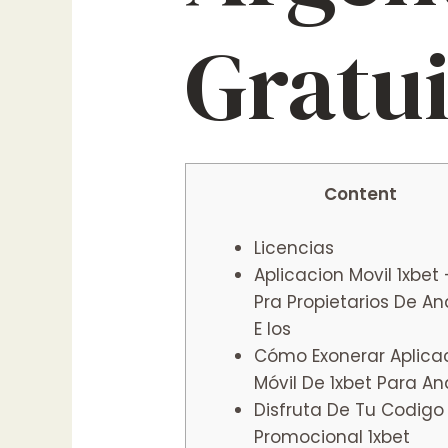
Gratui
Content
Licencias
Aplicacion Movil 1xbet
Pra Propietarios De An
E Ios
Cómo Exonerar Aplica
Móvil De 1xbet Para An
Disfruta De Tu Codigo
Promocional 1xbet