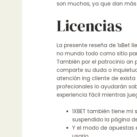
son muchas, ya que dan más 
Licencias
La presente reseña de 1xBet ll
no mundo todo como sitio par
También por el patrocinio an 
comparte su duda o inquietud
atención ing cliente de exist
profecionales lo ayudarán so
experiencia fácil mientras jue
1XBET también tiene mi 
suspendido la página de
Y el modo de apuestas e
usario.