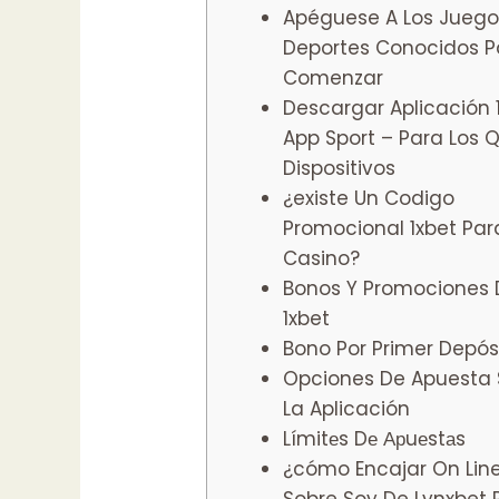
Apéguese A Los Juego
Deportes Conocidos P
Comenzar
Descargar Aplicación 
App Sport – Para Los 
Dispositivos
¿existe Un Codigo
Promocional 1xbet Par
Casino?
Bonos Y Promociones 
1xbet
Bono Por Primer Depós
Opciones De Apuesta 
La Aplicación
Límitеs Dе Арuеstаs
¿cómo Encajar On Lin