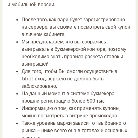
и мобильной версии.
После того, как пари будет зарегистрировано
на сервере, вы сможете посмотреть свой купон
в личном кабинете.
Мы предполагаем, что вы собрались
выигрывать в букмекерской конторе, поэтому
необходимо знать правила расчёта ставок и
выигрышей.
Для того, чтобы Вы смогли осуществить в
1xbet вход, зеркало не должно быть
заблокировано.
На данный момент в системе букмекера
прошли регистрацию более 500 тыс.
Информацию о том, как применять купоны,
можно посмотреть в витрине промокодов.
Также уровень маржи зависит от выбранного
рынка – ниже всего она в тоталах и основных
исходах.