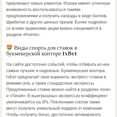
привлекают новых клиентов. Игроки имеют отличную
возможность воспользоваться такими
предложениями и получить награды в виде баллов,
фрибетов и других ценных призов. Более подробно
со всеми правилами акции можно ознакомится в
разделе «Promo».
Виды спорта для ставок в
букмекерской конторе 1xBet
На сайте достаточно событий, чтобы отбирать из них
самые лучшие и надежные. Букмекерская контора
1хБет предлагает свои варианты экспресс-ставок в
режиме Live, а также стандартные экспрессы.
Предложенные ставки можно найти в разделах «Live»
и «Линия». В выигрышных экспрессах коэффициент
увеличивается на 10%. Поклонники слотов также
могут получить уникальный подарок от компании.
Чтобы получить бонус, достаточно активировать