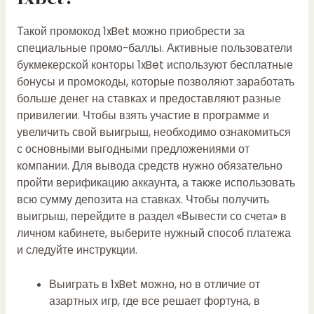
Такой промокод 1xBet можно приобрести за
специальные промо-баллы. Активные пользователи
букмекерской конторы 1xBet используют бесплатные
бонусы и промокоды, которые позволяют заработать
больше денег на ставках и предоставляют разные
привилегии. Чтобы взять участие в программе и
увеличить свой выигрыш, необходимо ознакомиться
с основными выгодными предложениями от
компании. Для вывода средств нужно обязательно
пройти верификацию аккаунта, а также использовать
всю сумму депозита на ставках. Чтобы получить
выигрыш, перейдите в раздел «Вывести со счета» в
личном кабинете, выберите нужный способ платежа
и следуйте инструкции.
Выиграть в 1xBet можно, но в отличие от
азартных игр, где все решает фортуна, в