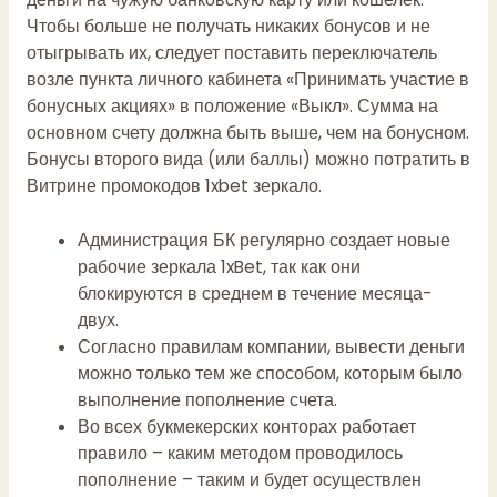
Чтобы больше не получать никаких бонусов и не
отыгрывать их, следует поставить переключатель
возле пункта личного кабинета «Принимать участие в
бонусных акциях» в положение «Выкл». Сумма на
основном счету должна быть выше, чем на бонусном.
Бонусы второго вида (или баллы) можно потратить в
Витрине промокодов
1xbet зеркало
.
Администрация БК регулярно создает новые
рабочие зеркала 1xBet, так как они
блокируются в среднем в течение месяца-
двух.
Согласно правилам компании, вывести деньги
можно только тем же способом, которым было
выполнение пополнение счета.
Во всех букмекерских конторах работает
правило – каким методом проводилось
пополнение – таким и будет осуществлен