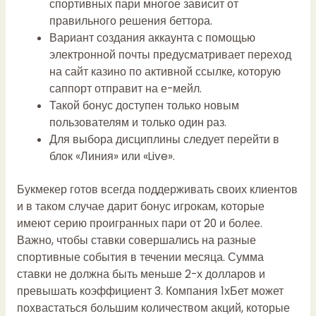
спортивных пари многое зависит от
правильного решения беттора.
Вариант создания аккаунта с помощью
электронной почты предусматривает переход
на сайт казино по активной ссылке, которую
саппорт отправит на е-мейл.
Такой бонус доступен только новым
пользователям и только один раз.
Для выбора дисциплины следует перейти в
блок «Линия» или «Live».
Букмекер готов всегда поддерживать своих клиентов
и в таком случае дарит бонус игрокам, которые
имеют серию проигранных пари от 20 и более.
Важно, чтобы ставки совершались на разные
спортивные события в течении месяца. Сумма
ставки не должна быть меньше 2-х долларов и
превышать коэффициент 3. Компания 1хБет может
похвастаться большим количеством акций, которые