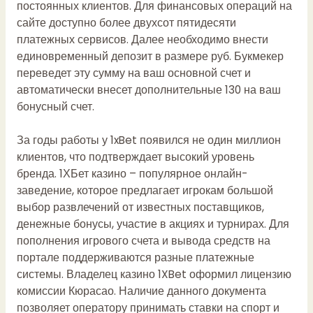
постоянных клиентов. Для финансовых операций на
сайте доступно более двухсот пятидесяти
платежных сервисов. Далее необходимо внести
единовременный депозит в размере руб. Букмекер
переведет эту сумму на ваш основной счет и
автоматически внесет дополнительные 130 на ваш
бонусный счет.
За годы работы у 1xBet появился не один миллион
клиентов, что подтверждает высокий уровень
бренда. 1ХБет казино – популярное онлайн-
заведение, которое предлагает игрокам большой
выбор развлечений от известных поставщиков,
денежные бонусы, участие в акциях и турнирах. Для
пополнения игрового счета и вывода средств на
портале поддерживаются разные платежные
системы. Владелец казино 1XBet оформил лицензию
комиссии Кюрасао. Наличие данного документа
позволяет оператору принимать ставки на спорт и