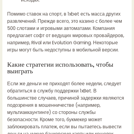
Помимо ставок на спорт, в 1xbet есть масса других
развлечений. Прежде всего, это казино с более чем
500 слотами и игровыми автоматами. Компания
предлагает софт от ведущих мировых провайдеров,
например, Rival или Evolution Gaming. Некоторые
игры могут быть недоступны в мобильной версии.
Какие стратегии использовать, чтобы
выиграть
Если же деньги не приходят более недели, следует
обратиться в службу поддержки 1xBet. В
большинстве случаев, причиной задержки являются
подозрения в мошенничестве (например,
мультиаккаунтинге) со стороны службы
безопасности. Кроме того, букмекер может
заблокировать платеж, если вы пытаетесь вывести
деньги на чужую банковскую карту или кошелек.