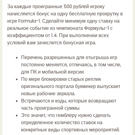
За каждые проигранные 500 рублей игроку
начисляется бонус на одну бесплатную прокрутку в
игре Formula-1. Сделайте минимум одну ставку на
реальное событие из чемпионата Формулы-1 с
коэффициентом от 1.4. При выполнении всех
условий вам зачислится бонусная игра.
Перечень разрешенных для отыгрыша игр
постоянно меняется, отличаясь, в том числе,
для ПК и мобильной версии.
По мере блокировки старых реплик
оригинального портала букмекер выпускает
новые рабочие зеркала.
Встречаются и коды, которые возвращают
часть проигранной суммы.
Это значит, что гемблеру нужно сделать
определенное количество ставок на
конкретные виды спортивных мероприятий.