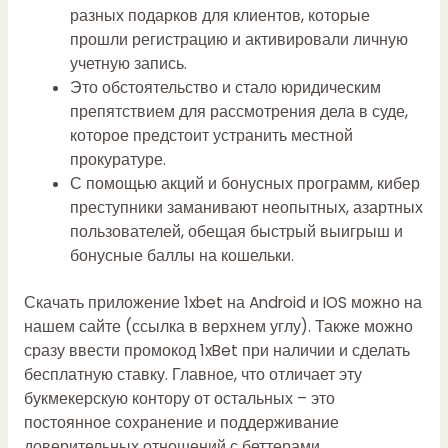
разных подарков для клиентов, которые
прошли регистрацию и активировали личную
учетную запись.
Это обстоятельство и стало юридическим
препятствием для рассмотрения дела в суде,
которое предстоит устранить местной
прокуратуре.
С помощью акций и бонусных программ, кибер
преступники заманивают неопытных, азартных
пользователей, обещая быстрый выигрыш и
бонусные баллы на кошельки.
Скачать приложение 1xbet на Android и IOS можно на
нашем сайте (ссылка в верхнем углу). Также можно
сразу ввести промокод 1xBet при наличии и сделать
бесплатную ставку. Главное, что отличает эту
букмекерскую контору от остальных – это
постоянное сохранение и поддерживание
доверительных отношений с беттерами.