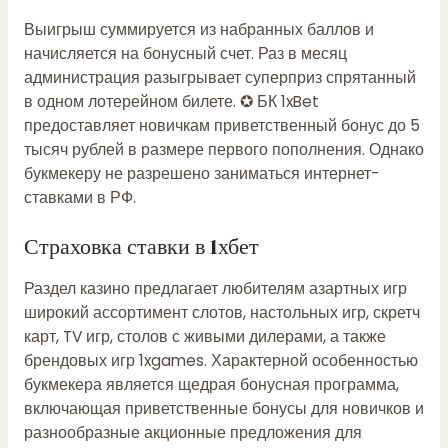
Выигрыш суммируется из набранных баллов и
начисляется на бонусный счет. Раз в месяц
администрация разыгрывает суперприз спрятанный
в одном лотерейном билете. ✪ БК 1xBet
предоставляет новичкам приветственный бонус до 5
тысяч рублей в размере первого пополнения. Однако
букмекеру не разрешено заниматься интернет-
ставками в РФ.
Страховка ставки в 1хбет
Раздел казино предлагает любителям азартных игр
широкий ассортимент слотов, настольных игр, скретч
карт, TV игр, столов с живыми дилерами, а также
брендовых игр 1xgames. Характерной особенностью
букмекера является щедрая бонусная программа,
включающая приветственные бонусы для новичков и
разнообразные акционные предложения для