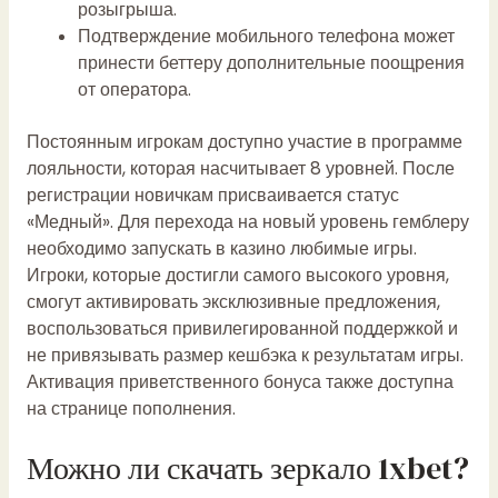
розыгрыша.
Подтверждение мобильного телефона может
принести беттеру дополнительные поощрения
от оператора.
Постоянным игрокам доступно участие в программе
лояльности, которая насчитывает 8 уровней. После
регистрации новичкам присваивается статус
«Медный». Для перехода на новый уровень гемблеру
необходимо запускать в казино любимые игры.
Игроки, которые достигли самого высокого уровня,
смогут активировать эксклюзивные предложения,
воспользоваться привилегированной поддержкой и
не привязывать размер кешбэка к результатам игры.
Активация приветственного бонуса также доступна
на странице пополнения.
Можно ли скачать зеркало 1xbet?