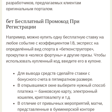
разработчиков, предлагаемых клиентам
оригинальным порталом.
бет Бесплатный Промокод При
Регистрации
Например, можно купить одну бесплатную ставку на
любое событие с коэффициентом 1.8, экспресс на
определённый вид спорта в «бетконструкторе»,
прокрутки в «колесе фортуны» и другие призы. Чтобы
использовать купленный код, введите его в купоне.
Для вывода средств сделайте ставки с
бонусного счета в пятикратном размере.
В открывшемся окне выберите нужный способ
платежа — банковскую карту, электронный
кошелек, криптовалюту и т.д.
В отличие от привычных мероприятий, матчи,
представленные в букмекерской конторе