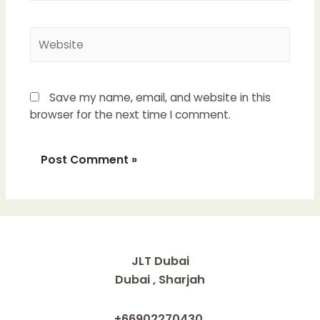
Website
Save my name, email, and website in this
browser for the next time I comment.
JLT Dubai
Dubai , Sharjah
+66902270430