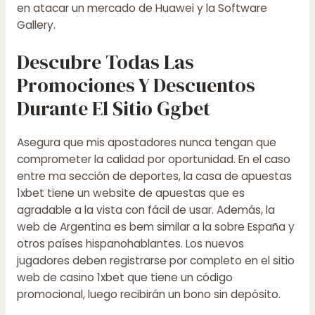
en atacar un mercado de Huawei y la Software
Gallery.
Descubre Todas Las
Promociones Y Descuentos
Durante El Sitio Ggbet
Asegura que mis apostadores nunca tengan que
comprometer la calidad por oportunidad. En el caso
entre ma sección de deportes, la casa de apuestas
1xbet tiene un website de apuestas que es
agradable a la vista con fácil de usar. Además, la
web de Argentina es bem similar a la sobre España y
otros países hispanohablantes. Los nuevos
jugadores deben registrarse por completo en el sitio
web de casino 1xbet que tiene un código
promocional, luego recibirán un bono sin depósito.