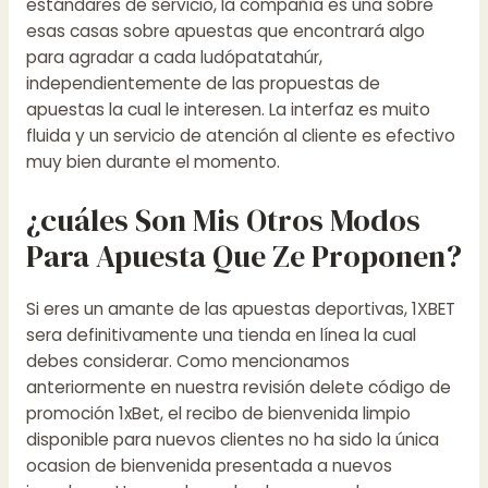
estándares de servicio, la compañía es una sobre
esas casas sobre apuestas que encontrará algo
para agradar a cada ludópatatahúr,
independientemente de las propuestas de
apuestas la cual le interesen. La interfaz es muito
fluida y un servicio de atención al cliente es efectivo
muy bien durante el momento.
¿cuáles Son Mis Otros Modos
Para Apuesta Que Ze Proponen?
Si eres un amante de las apuestas deportivas, 1XBET
sera definitivamente una tienda en línea la cual
debes considerar. Como mencionamos
anteriormente en nuestra revisión delete código de
promoción 1xBet, el recibo de bienvenida limpio
disponible para nuevos clientes no ha sido la única
ocasion de bienvenida presentada a nuevos