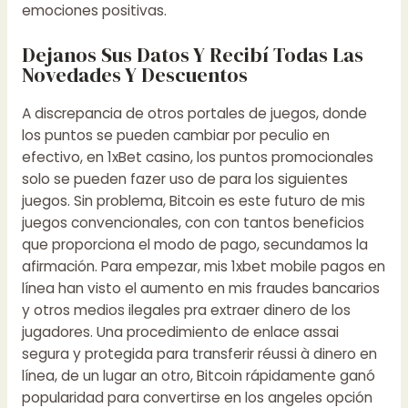
emociones positivas.
Dejanos Sus Datos Y Recibí Todas Las
Novedades Y Descuentos
A discrepancia de otros portales de juegos, donde
los puntos se pueden cambiar por peculio en
efectivo, en 1xBet casino, los puntos promocionales
solo se pueden fazer uso de para los siguientes
juegos. Sin problema, Bitcoin es este futuro de mis
juegos convencionales, con con tantos beneficios
que proporciona el modo de pago, secundamos la
afirmación. Para empezar, mis
1xbet mobile
pagos en
línea han visto el aumento en mis fraudes bancarios
y otros medios ilegales pra extraer dinero de los
jugadores. Una procedimiento de enlace assai
segura y protegida para transferir réussi à dinero en
línea, de un lugar an otro, Bitcoin rápidamente ganó
popularidad para convertirse en los angeles opción