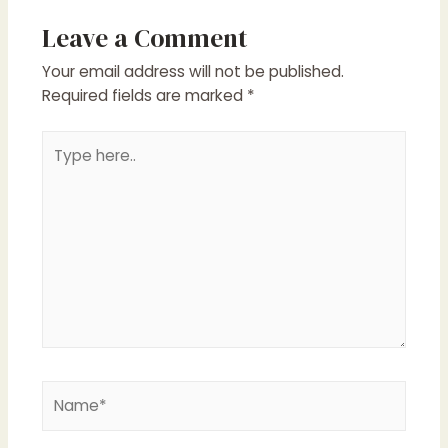
Leave a Comment
Your email address will not be published.
Required fields are marked
*
Type
here..
Name*