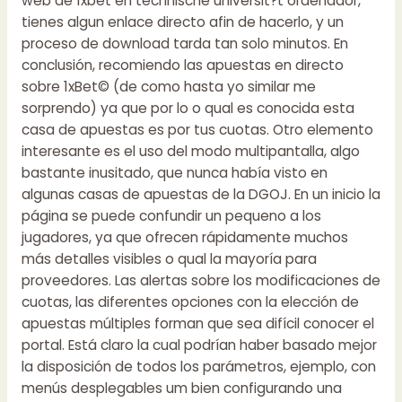
web de 1xbet en technische universit?t ordenador,
tienes algun enlace directo afin de hacerlo, y un
proceso de download tarda tan solo minutos. En
conclusión, recomiendo las apuestas en directo
sobre 1xBet© (de como hasta yo similar me
sorprendo) ya que por lo o qual es conocida esta
casa de apuestas es por tus cuotas. Otro elemento
interesante es el uso del modo multipantalla, algo
bastante inusitado, que nunca había visto en
algunas casas de apuestas de la DGOJ. En un inicio la
página se puede confundir un pequeno a los
jugadores, ya que ofrecen rápidamente muchos
más detalles visibles o qual la mayoría para
proveedores. Las alertas sobre los modificaciones de
cuotas, las diferentes opciones con la elección de
apuestas múltiples forman que sea difícil conocer el
portal. Está claro la cual podrían haber basado mejor
la disposición de todos los parámetros, ejemplo, con
menús desplegables um bien configurando una