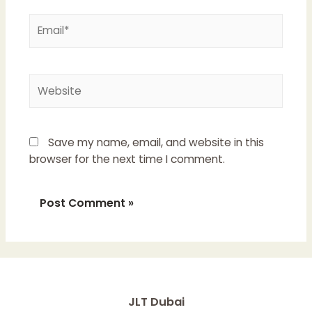
Email*
Website
Save my name, email, and website in this
browser for the next time I comment.
JLT Dubai