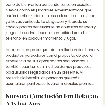
bono de bienvenida pensando tanto en usuarios
nuevos como en jugadores experimentados que
están familiarizados con essa clase de bono. Cuado
ya hayas verificado tu obligación y liberado su
código, podrás beneficiarse de apuestas en línea y
juegos de casino desde la comodidad para tu
teléfono, en cualquier momento y lugar.
1xBet es la empresa que ‘ desarrollado varios bonos y
productos particulares con el propósito de que la
experiencia de sus apostadores sea principal. Y
también cuentan con muchos demas productos
para usuarios registrados en un presente. Al
prescribir la batalla, las personas que más
acumularon puntos, se llevarán increíbles premios.
Nuestra Conclusión Em Relação
À 1xbet App