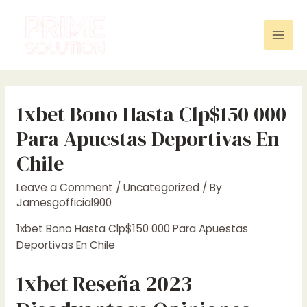
Skip
to
content
Mai
Men
1xbet Bono Hasta Clp$150 000
Para Apuestas Deportivas En
Chile
Leave a Comment
/
Uncategorized
/ By
Jamesgofficial900
1xbet Bono Hasta Clp$150 000 Para Apuestas
Deportivas En Chile
1xbet Reseña 2023