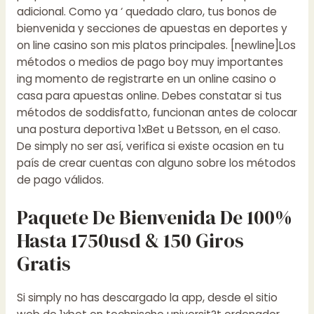
adicional. Como ya ‘ quedado claro, tus bonos de
bienvenida y secciones de apuestas en deportes y
on line casino son mis platos principales. [newline]Los
métodos o medios de pago boy muy importantes
ing momento de registrarte en un online casino o
casa para apuestas online. Debes constatar si tus
métodos de soddisfatto, funcionan antes de colocar
una postura deportiva 1xBet u Betsson, en el caso.
De simply no ser así, verifica si existe ocasion en tu
país de crear cuentas con alguno sobre los métodos
de pago válidos.
Paquete De Bienvenida De 100%
Hasta 1750usd & 150 Giros
Gratis
Si simply no has descargado la app, desde el sitio