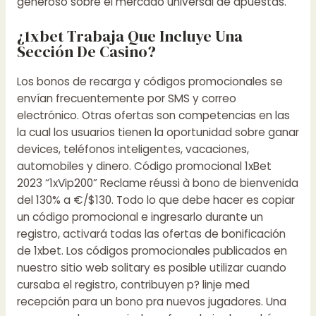
generoso sobre el mercado universal de apuestas.
¿1xbet Trabaja Que Incluye Una
Sección De Casino?
Los bonos de recarga y códigos promocionales se
envían frecuentemente por SMS y correo
electrónico. Otras ofertas son competencias en las
la cual los usuarios tienen la oportunidad sobre ganar
devices, teléfonos inteligentes, vacaciones,
automobiles y dinero. Código promocional 1xBet
2023 “1xVip200” Reclame réussi à bono de bienvenida
del 130% a €/$130. Todo lo que debe hacer es copiar
un código promocional e ingresarlo durante un
registro, activará todas las ofertas de bonificación
de 1xbet. Los códigos promocionales publicados en
nuestro sitio web solitary es posible utilizar cuando
cursaba el registro, contribuyen p? linje med
recepción para un bono pra nuevos jugadores. Una