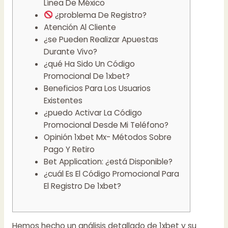
Línea De México
¿problema De Registro?
Atención Al Cliente
¿se Pueden Realizar Apuestas
Durante Vivo?
¿qué Ha Sido Un Código
Promocional De 1xbet?
Beneficios Para Los Usuarios
Existentes
¿puedo Activar La Código
Promocional Desde Mi Teléfono?
Opinión 1xbet Mx- Métodos Sobre
Pago Y Retiro
Bet Application: ¿está Disponible?
¿cuál Es El Código Promocional Para
El Registro De 1xbet?
Hemos hecho un análisis detallado de 1xbet y su