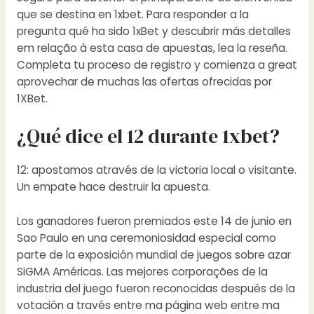
que se destina en 1xbet. Para responder a la
pregunta qué ha sido 1xBet y descubrir más detalles
em relação à esta casa de apuestas, lea la reseña.
Completa tu proceso de registro y comienza a great
aprovechar de muchas las ofertas ofrecidas por
1XBet.
¿Qué dice el 12 durante 1xbet?
12: apostamos através de la victoria local o visitante.
Un empate hace destruir la apuesta.
Los ganadores fueron premiados este 14 de junio en
Sao Paulo en una ceremoniosidad especial como
parte de la exposición mundial de juegos sobre azar
SiGMA Américas. Las mejores corporações de la
industria del juego fueron reconocidas después de la
votación a través entre ma página web entre ma