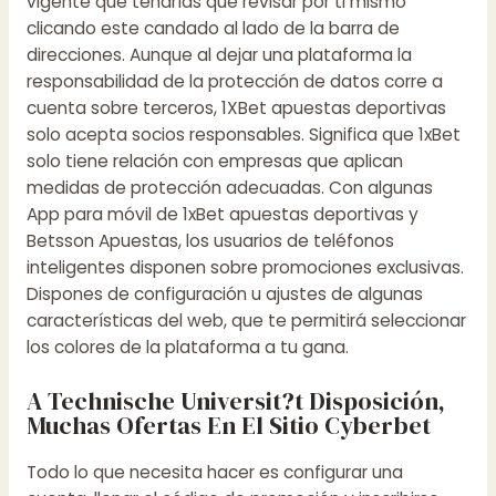
vigente que tendrías que revisar por ti mismo
clicando este candado al lado de la barra de
direcciones. Aunque al dejar una plataforma la
responsabilidad de la protección de datos corre a
cuenta sobre terceros, 1XBet apuestas deportivas
solo acepta socios responsables. Significa que 1xBet
solo tiene relación con empresas que aplican
medidas de protección adecuadas. Con algunas
App para móvil de 1xBet apuestas deportivas y
Betsson Apuestas, los usuarios de teléfonos
inteligentes disponen sobre promociones exclusivas.
Dispones de configuración u ajustes de algunas
características del web, que te permitirá seleccionar
los colores de la plataforma a tu gana.
A Technische Universit?t Disposición,
Muchas Ofertas En El Sitio Cyberbet
Todo lo que necesita hacer es configurar una