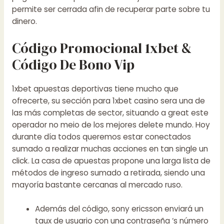
permite ser cerrada afin de recuperar parte sobre tu
dinero.
Código Promocional 1xbet &
Código De Bono Vip
1xbet apuestas deportivas tiene mucho que
ofrecerte, su sección para 1xbet casino sera una de
las más completas de sector, situando a great este
operador no meio de los mejores delete mundo. Hoy
durante día todos queremos estar conectados
sumado a realizar muchas acciones en tan single un
click. La casa de apuestas propone una larga lista de
métodos de ingreso sumado a retirada, siendo una
mayoría bastante cercanas al mercado ruso.
Además del código, sony ericsson enviará un
taux de usuario con una contraseña ‘s número