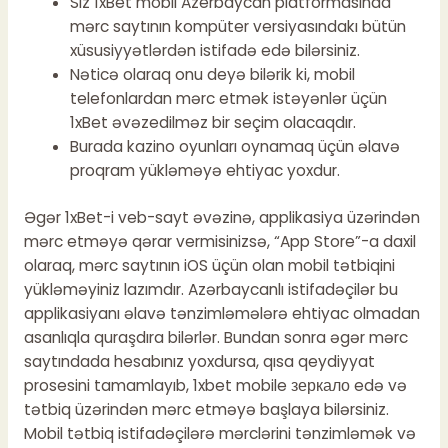
Siz 1xBet mobil Azerbaycan platformasında
mərc saytının kompüter versiyasındakı bütün
xüsusiyyətlərdən istifadə edə bilərsiniz.
Nəticə olaraq onu deyə bilərik ki, mobil
telefonlardan mərc etmək istəyənlər üçün
1xBet əvəzedilməz bir seçim olacaqdır.
Burada kazino oyunları oynamaq üçün əlavə
proqram yükləməyə ehtiyac yoxdur.
Əgər 1xBet-i veb-sayt əvəzinə, applikasiya üzərindən
mərc etməyə qərar vermisinizsə, “App Store”-a daxil
olaraq, mərc saytının iOS üçün olan mobil tətbiqini
yükləməyiniz lazımdır. Azərbaycanlı istifadəçilər bu
applikasiyanı əlavə tənzimləmələrə ehtiyac olmadan
asanlıqla quraşdıra bilərlər. Bundan sonra əgər mərc
saytındada hesabınız yoxdursa, qısa qeydiyyat
prosesini tamamlayıb, 1xbet mobile зеркало edə və
tətbiq üzərindən mərc etməyə başlaya bilərsiniz.
Mobil tətbiq istifadəçilərə mərclərini tənzimləmək və