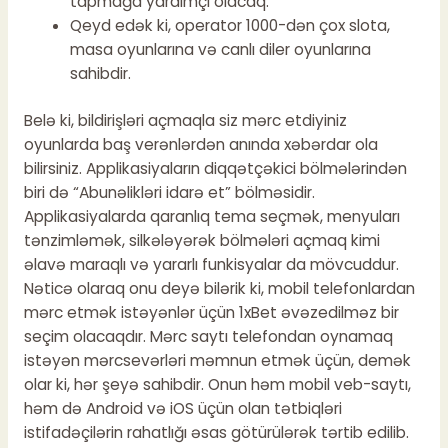
tapmağa yardımçı olacaq.
Qeyd edək ki, operator 1000-dən çox slota,
masa oyunlarına və canlı diler oyunlarına
sahibdir.
Belə ki, bildirişləri açmaqla siz mərc etdiyiniz
oyunlarda baş verənlərdən anında xəbərdar ola
bilirsiniz. Applikasiyaların diqqətçəkici bölmələrindən
biri də “Abunəlikləri idarə et” bölməsidir.
Applikasiyalarda qaranlıq tema seçmək, menyuları
tənzimləmək, silkələyərək bölmələri açmaq kimi
əlavə maraqlı və yararlı funkisyalar da mövcuddur.
Nəticə olaraq onu deyə bilərik ki, mobil telefonlardan
mərc etmək istəyənlər üçün 1xBet əvəzedilməz bir
seçim olacaqdır. Mərc saytı telefondan oynamaq
istəyən mərcsevərləri məmnun etmək üçün, demək
olar ki, hər şeyə sahibdir. Onun həm mobil veb-saytı,
həm də Android və iOS üçün olan tətbiqləri
istifadəçilərin rahatlığı əsas götürülərək tərtib edilib.