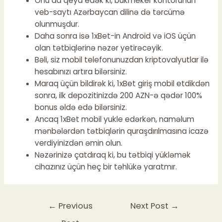
Onu da qeyd edək ki, bukmeker kontorunun
veb-saytı Azərbaycan dilinə də tərcümə
olunmuşdur.
Daha sonra isə 1xBet-in Android və iOS üçün
olan tətbiqlərinə nəzər yetirəcəyik.
Bəli, siz mobil telefonunuzdan kriptovalyutlar ilə
hesabınızı artıra bilərsiniz.
Maraq üçün bildirək ki, 1xBet giriş mobil etdikdən
sonra, ilk depozitinizdə 200 AZN-ə qədər 100%
bonus əldə edə bilərsiniz.
Ancaq 1xBet mobil yukle edərkən, naməlum
mənbələrdən tətbiqlərin quraşdırılmasına icazə
verdiyinizdən əmin olun.
Nəzərinizə çatdıraq ki, bu tətbiqi yükləmək
cihazınız üçün heç bir təhlükə yaratmır.
Post
←
Previous
Next Post
→
navigation