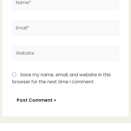
Email*
Website
Save my name, email, and website in this
browser for the next time I comment.