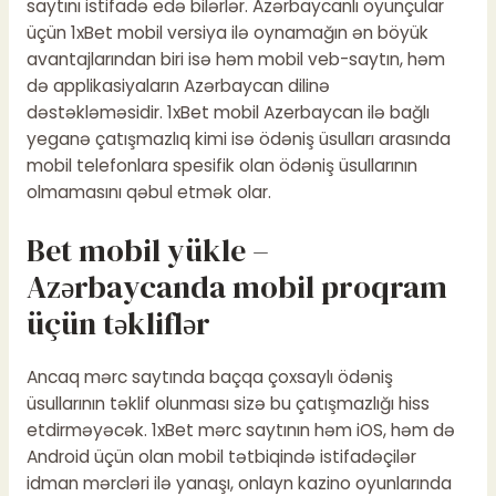
saytını istifadə edə bilərlər. Azərbaycanlı oyunçular
üçün 1xBet mobil versiya ilə oynamağın ən böyük
avantajlarından biri isə həm mobil veb-saytın, həm
də applikasiyaların Azərbaycan dilinə
dəstəkləməsidir. 1xBet mobil Azerbaycan ilə bağlı
yeganə çatışmazlıq kimi isə ödəniş üsulları arasında
mobil telefonlara spesifik olan ödəniş üsullarının
olmamasını qəbul etmək olar.
Bet mobil yükle –
Azərbaycanda mobil proqram
üçün təkliflər
Ancaq mərc saytında baçqa çoxsaylı ödəniş
üsullarının təklif olunması sizə bu çatışmazlığı hiss
etdirməyəcək. 1xBet mərc saytının həm iOS, həm də
Android üçün olan mobil tətbiqində istifadəçilər
idman mərcləri ilə yanaşı, onlayn kazino oyunlarında