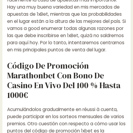
Hay una muy buena variedad en mis mercados de
apuestas de 1xBet, mientras que las probabilidades
en el lugar están a la altura de las mejores del país. Si
vamos a good enumerar todas algunas razones por
las que debe inscribirse en 1xBet, quizá no saldremos
para aquí hoy. Por lo tanto, intentaremos centrarnos
en mis principales puntos de venta del lugar.
Código De Promoción
Marathonbet Con Bono De
Casino En Vivo Del 100 % Hasta
1000€
Acumulándolos gradualmente en réussi à cuenta,
puede participar en los sorteos mensuales de varios
premios. Otro cuestión con respecto a cómo usar los
puntos del código de promoción 1xbet es la