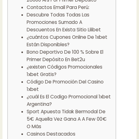
Contactos Email Para Perú:
Descubre Todas Todas Las
Promociones Sumado A
Descuentos En Exista Sitio Lilibet
¿cuántos Cupones Online De 1xbet
Están Disponibles?
Bono Deportivo De 100 % Sobre El
Primer Depósito En Bet2u
¿existen Códigos Promocionales
1xbet Gratis?
Código De Promoción Del Casino
1xbet
¿cuál Es El Codigo Promocional 1xbet
Argentina?
Sport Apuesta Tidak Bermodal De
5€ Aquella Vez Gana A A Few 00€
O Más
Casinos Destacados