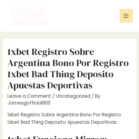
Skip
to
content
Mai
Men
1xbet Registro Sobre
Argentina Bono Por Registro
1xbet Bad Thing Deposito
Apuestas Deportivas
Leave a Comment
/
Uncategorized
/ By
Jamesgofficial900
1xbet Registro Sobre Argentina Bono Por Registro
1xbet Bad Thing Deposito Apuestas Deportivas