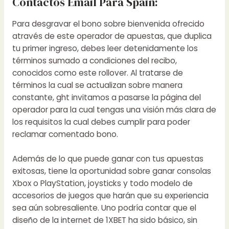
Contactos Email Para Spain:
Para desgravar el bono sobre bienvenida ofrecido
através de este operador de apuestas, que duplica
tu primer ingreso, debes leer detenidamente los
términos sumado a condiciones del recibo,
conocidos como este rollover. Al tratarse de
términos la cual se actualizan sobre manera
constante, ght invitamos a pasarse la página del
operador para la cual tengas una visión más clara de
los requisitos la cual debes cumplir para poder
reclamar comentado bono.
Además de lo que puede ganar con tus apuestas
exitosas, tiene la oportunidad sobre ganar consolas
Xbox o PlayStation, joysticks y todo modelo de
accesorios de juegos que harán que su experiencia
sea aún sobresaliente. Uno podría contar que el
diseño de la internet de 1XBET ha sido básico, sin