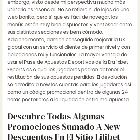
embargo, visto desde mi perspectiva mucho más
utilitaria es ‘esencial’. No se refiere ni de lejos de una
web bonita, pero sí que es fácil de navegar, los
menús están muy bien dispuestos y ventosear entre
sus distintos secciones es bem cómodo.
Adicionalmente, damien conseguido mejorar la UX
global con un servicio al cliente de primer nivel y con
aplicaciones muy funcionales. La mayor ventaja de
usar el Pase de Apuestas Deportivas de la Era 1xbet
ESports es o qual los jugadores podran obtener el
restitución de sus apuestas perdidas. El devolución
se acredita a new las cuentas para los jugadores asi
como un código promocional dentro de algunas 24
horas posteriores a la liquidación entre ma apuesta.
Descubre Todas Algunas
Promociones Sumado A New
Descuentos En El Sitio Lilibet