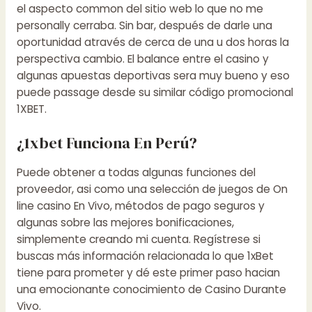
el aspecto common del sitio web lo que no me
personally cerraba. Sin bar, después de darle una
oportunidad através de cerca de una u dos horas la
perspectiva cambio. El balance entre el casino y
algunas apuestas deportivas sera muy bueno y eso
puede passage desde su similar código promocional
1XBET.
¿1xbet Funciona En Perú?
Puede obtener a todas algunas funciones del
proveedor, asi como una selección de juegos de On
line casino En Vivo, métodos de pago seguros y
algunas sobre las mejores bonificaciones,
simplemente creando mi cuenta. Regístrese si
buscas más información relacionada lo que 1xBet
tiene para prometer y dé este primer paso hacian
una emocionante conocimiento de Casino Durante
Vivo.