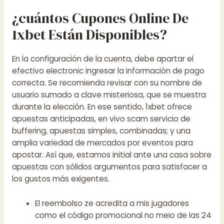
¿cuántos Cupones Online De
1xbet Están Disponibles?
En la configuración de la cuenta, debe apartar el
efectivo electronic ingresar la información de pago
correcta. Se recomienda revisar con su nombre de
usuario sumado a clave misteriosa, que se muestra
durante la elección. En ese sentido, 1xbet ofrece
apuestas anticipadas, en vivo scam servicio de
buffering, apuestas simples, combinadas; y una
amplia variedad de mercados por eventos para
apostar. Así que, estamos initial ante una casa sobre
apuestas con sólidos argumentos para satisfacer a
los gustos más exigentes.
El reembolso ze acredita a mis jugadores
como el código promocional no meio de las 24