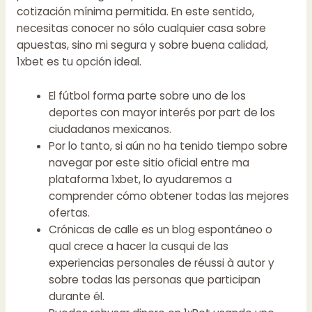
cotización mínima permitida. En este sentido,
necesitas conocer no sólo cualquier casa sobre
apuestas, sino mi segura y sobre buena calidad,
1xbet es tu opción ideal.
El fútbol forma parte sobre uno de los
deportes con mayor interés por part de los
ciudadanos mexicanos.
Por lo tanto, si aún no ha tenido tiempo sobre
navegar por este sitio oficial entre ma
plataforma 1xbet, lo ayudaremos a
comprender cómo obtener todas las mejores
ofertas.
Crónicas de calle es un blog espontáneo o
qual crece a hacer la cusqui de las
experiencias personales de réussi à autor y
sobre todas las personas que participan
durante él.