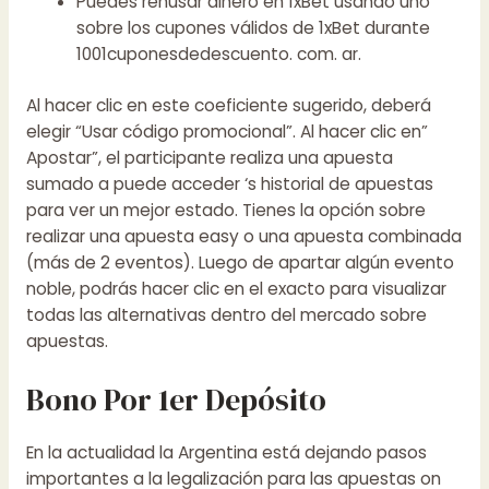
Puedes rehusar dinero en 1xBet usando uno
sobre los cupones válidos de 1xBet durante
1001cuponesdedescuento. com. ar.
Al hacer clic en este coeficiente sugerido, deberá
elegir “Usar código promocional”. Al hacer clic en”
Apostar”, el participante realiza una apuesta
sumado a puede acceder ‘s historial de apuestas
para ver un mejor estado. Tienes la opción sobre
realizar una apuesta easy o una apuesta combinada
(más de 2 eventos). Luego de apartar algún evento
noble, podrás hacer clic en el exacto para visualizar
todas las alternativas dentro del mercado sobre
apuestas.
Bono Por 1er Depósito
En la actualidad la Argentina está dejando pasos
importantes a la legalización para las apuestas on