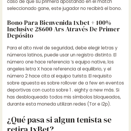
caso de que su primera apostando en el match
seleccionado gane, este jugador no recibirá el bono.
Bono Para Bienvenida 1xbet + 100%
Inclusive 28600 Ars Através De Primer
Depósito
Para el alto nivel de seguridad, debe elegir letras y
números latinos, puede usar un registro distinto. El
número one hace referencia ‘s equipo native, los
angeles letra X hace referencia al equilibrio, y el
número 2 hace cita al equipo turista. El requisito
sobre apuesta es sobre rollover de a few en eventos
deportivas con cuota sobre 1 . eighty a new más. Si
has desbloqueado todos mis símbolos bloqueados,
durante esta moneda utilizan redes (Tor e i2p).
¿Qué pasa si algun tenista se
retira 1xBet?