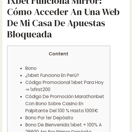
1xbet Funciona Mirror:
Cómo Acceder An Una Web
De Mi Casa De Apuestas
Bloqueada
Content
Bono
¿1xbet Funciona En Perú?
Código Promocional 1xbet Para Hoy
⇒ 1xfirst200
Código De Promoción Marathonbet
Con Bono Sobre Casino En
Palpitante Del 100 % Hasta 1000€
Bono Por 1er Depósito
Bono De Bienvenida 1xbet + 100% A
28600 Ars Por Primer Depósito