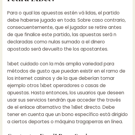
Para o qual las apuestas estén vá lidas, el partido
debe haberse jugado en toda. Sobre caso contrario,
consecuentemente, que el jugador se retire antes
de que finalice este partido, las apuestas será n
declaradas como nulas sumado a el dinero
apostado será devuelto the los apostantes.
1xbet cuidado con la más amplia variedad para
métodos de gusto que puedan existir en el ramo de
los internet casinos y de la que deberían tomar
ejemplo otros 1xbet operadores o casas de
apuestas. Hasta entonces, los usuarios que deseen
usar sus servicios tendrán que acceder the través
de el enlace alternativo the 1xBet directo. Debe
tener en cuenta que un bono específico está dirigido
a ciertos deportes o máquina tragaperras en línea.