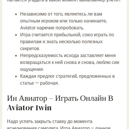
Независимо от того, являетесь ли вам
опытным игроком или только начинаете,
Aviator наречие попробовать.
Игра считается прибыльной, союз играть по
правилам и знать несколько полезных
секретов.
Непредсказуемость исхода заставляет меня
возвращаться к ней снова и снова, люблю сии
ощущения.
Каждая предлог стратегий, предложенных в
статье — рабочая.
Ин Авиатор – Играть Онлайн В
Aviator 1win
Надо успеть закрыть ставку до момента
исчезновения самолета. Игра Авиатор – данное