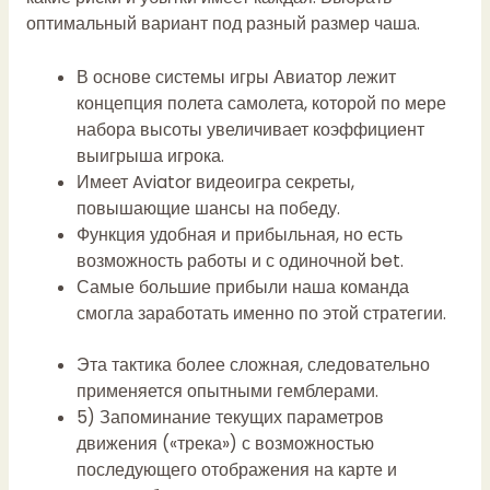
оптимальный вариант под разный размер чаша.
В основе системы игры Авиатор лежит
концепция полета самолета, которой по мере
набора высоты увеличивает коэффициент
выигрыша игрока.
Имеет Aviator видеоигра секреты,
повышающие шансы на победу.
Функция удобная и прибыльная, но есть
возможность работы и с одиночной bet.
Самые большие прибыли наша команда
смогла заработать именно по этой стратегии.
Эта тактика более сложная, следовательно
применяется опытными гемблерами.
5) Запоминание текущих параметров
движения («трека») с возможностью
последующего отображения на карте и