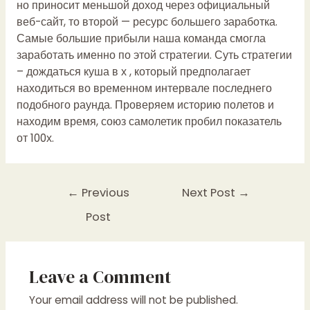
но приносит меньшой доход через официальный
веб-сайт, то второй — ресурс большего заработка.
Самые большие прибыли наша команда смогла
заработать именно по этой стратегии. Суть стратегии
– дождаться куша в х , который предполагает
находиться во временном интервале последнего
подобного раунда. Проверяем историю полетов и
находим время, союз самолетик пробил показатель
от 100х.
Post
←
Previous
Next Post
→
navigation
Post
Leave a Comment
Your email address will not be published.