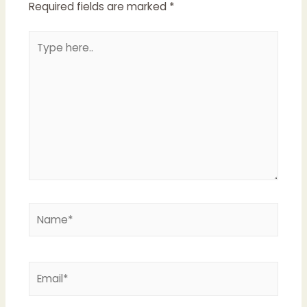
Required fields are marked
*
Type
here..
Name*
Email*