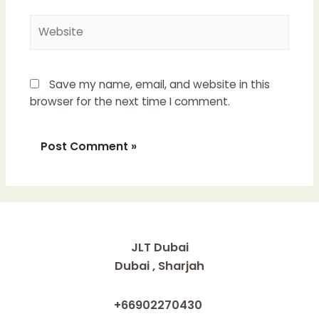
Website
Save my name, email, and website in this
browser for the next time I comment.
JLT Dubai
Dubai , Sharjah
+66902270430