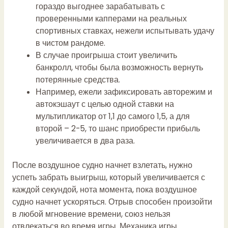
гораздо выгоднее зарабатывать с
проверенными капперами на реальных
спортивных ставках, нежели испытывать удачу
в чистом рандоме.
В случае проигрыша стоит увеличить
банкролл, чтобы была возможность вернуть
потерянные средства.
Например, ежели зафиксировать авторежим и
автокэшаут с целью одной ставки на
мультипликатор от 1,1 до самого 1,5, а для
второй – 2-5, то шанс приобрести прибыль
увеличивается в два раза.
После воздушное судно начнет взлетать, нужно
успеть забрать выигрыш, который увеличивается с
каждой секундой, нота момента, пока воздушное
судно начнет ускоряться. Отрыв способен произойти
в любой мгновение времени, союз нельзя
отвлекаться во время игры. Механика игры