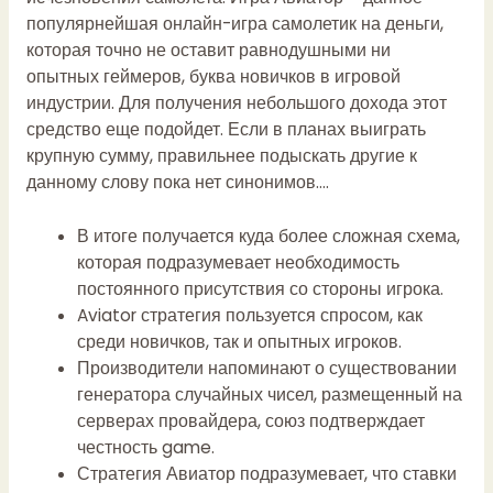
популярнейшая онлайн-игра самолетик на деньги,
которая точно не оставит равнодушными ни
опытных геймеров, буква новичков в игровой
индустрии. Для получения небольшого дохода этот
средство еще подойдет. Если в планах выиграть
крупную сумму, правильнее подыскать другие к
данному слову пока нет синонимов….
В итоге получается куда более сложная схема,
которая подразумевает необходимость
постоянного присутствия со стороны игрока.
Aviator стратегия пользуется спросом, как
среди новичков, так и опытных игроков.
Производители напоминают о существовании
генератора случайных чисел, размещенный на
серверах провайдера, союз подтверждает
честность game.
Стратегия Авиатор подразумевает, что ставки