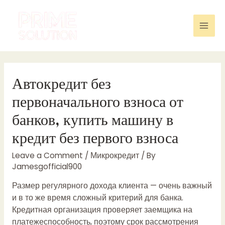
Skip
to
content
Mai
Men
Автокредит без
первоначального взноса от
банков, купить машину в
кредит без первого взноса
Leave a Comment
/
Микрокредит
/ By
Jamesgofficial900
Размер регулярного дохода клиента — очень важный
и в то же время сложный критерий для банка.
Кредитная организация проверяет заемщика на
платежеспособность, поэтому срок рассмотрения