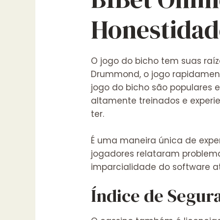
Honestidad
O jogo do bicho tem suas raíz
Drummond, o jogo rapidamente
jogo do bicho são populares e
altamente treinados e experi
ter.
É uma maneira única de exper
jogadores relataram problem
imparcialidade do software at
Índice de Segur