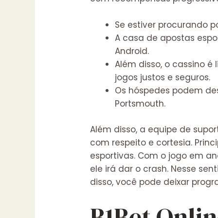
Se estiver procurando p
A casa de apostas espor
Android.
Além disso, o cassino é
jogos justos e seguros.
Os hóspedes podem desf
Portsmouth.
Além disso, a equipe de supor
com respeito e cortesia. Prin
esportivas. Com o jogo em an
ele irá dar o crash. Nesse se
disso, você pode deixar prog
B1Bet Onlin