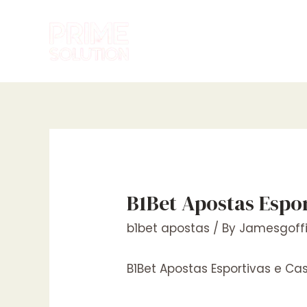
Skip
to
content
B1Bet Apostas Espor
b1bet apostas
/ By
Jamesgoffi
B1Bet Apostas Esportivas e Cas