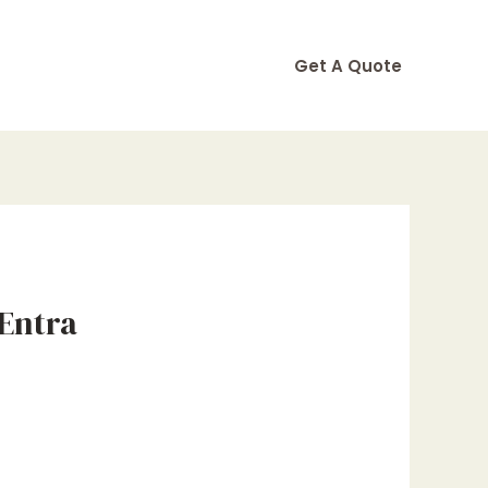
Get A Quote
 Entra