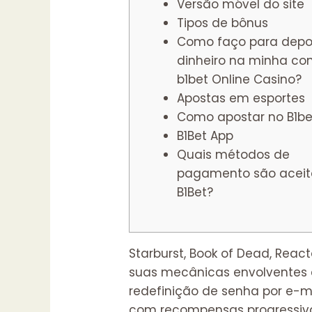
Versão móvel do site
Tipos de bônus
Como faço para depo
dinheiro na minha co
b1bet Online Casino?
Apostas em esportes
Como apostar no B1be
B1Bet App
Quais métodos de
pagamento são aceit
B1Bet?
Starburst, Book of Dead, Reac
suas mecânicas envolventes e
redefinição de senha por e-m
com recompensas progressiv