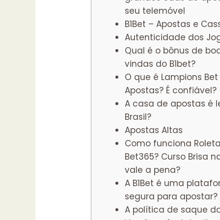
seu telemóvel
B1Bet – Apostas e Cas
Autenticidade dos Jo
Qual é o bônus de bo
vindas do B1bet?
O que é Lampions Bet
Apostas? É confiável?
A casa de apostas é l
Brasil?
Apostas Altas
Como funciona Rolet
Bet365? Curso Brisa n
vale a pena?
A B1Bet é uma plataf
segura para apostar?
A política de saque da