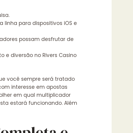
isa.
linha para dispositivos iOS e
ogadores possam desfrutar de
 e diversão no Rivers Casino
 que você sempre será tratado
o com interesse em apostas
lher em qual multiplicador
osta estará funcionando. Além
Completa e