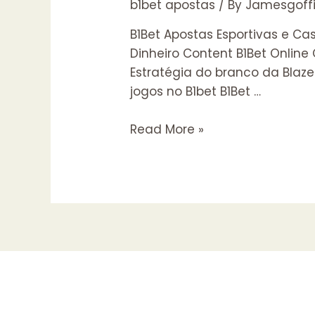
b1bet apostas
/ By
Jamesgoffi
B1Bet Apostas Esportivas e Ca
Dinheiro Content B1Bet Onlin
Estratégia do branco da Blaz
jogos no B1bet B1Bet …
B1Bet
Read More »
Apostas
Esportivas
e
Cassino
On-
line
no
Brasil
Entra