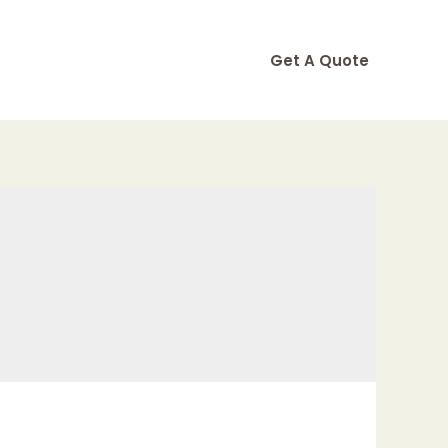
Get A Quote