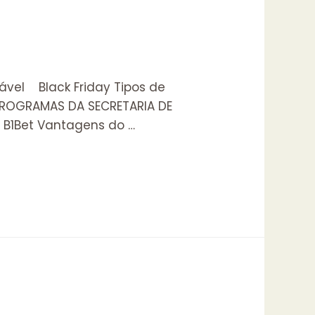
fiável Black Friday Tipos de
 PROGRAMAS DA SECRETARIA DE
 B1Bet Vantagens do …