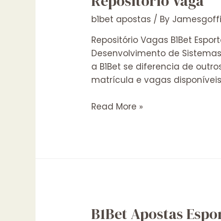
Repositório Vaga
B1
b1bet apostas
/ By
Jamesgoffi
be
Repositório Vagas B1Bet Espor
Desenvolvimento de Sistemas 
a B1Bet se diferencia de outr
matrícula e vagas disponíveis
Repositório
Read More »
Vaga
B1Bet Apostas Espor