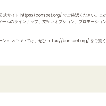
、公式サイト
https://bonsbet.org/
でご確認ください。この
ゲームのラインナップ、支払いオプション、プロモーショ
ーションについては、ぜひ
https://bonsbet.org/
をご覧く