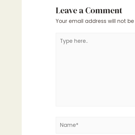
Leave a Comment
Your email address will not be
Type
here..
Name*