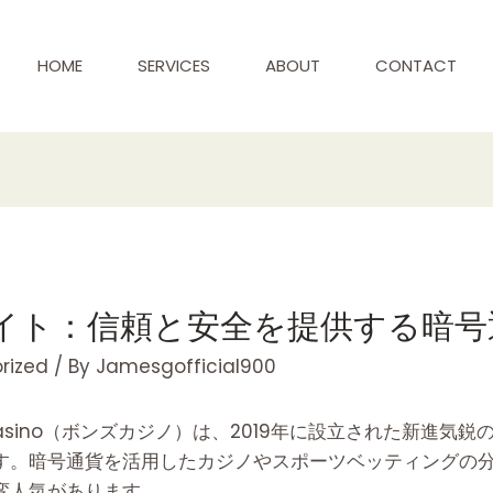
HOME
SERVICES
ABOUT
CONTACT
サイト：信頼と安全を提供する暗
rized
/ By
Jamesgofficial900
s Casino（ボンズカジノ）は、2019年に設立された新進
す。暗号通貨を活用したカジノやスポーツベッティングの
変人気があります。