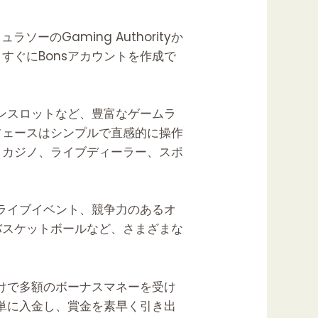
ソーのGaming Authorityか
すぐにBonsアカウントを作成で
インスロットなど、豊富なゲームラ
フェースはシンプルで直感的に操作
、カジノ、ライブディーラー、スポ
のライブイベント、競争力のあるオ
バスケットボールなど、さまざまな
だけで多額のボーナスマネーを受け
簡単に入金し、賞金を素早く引き出