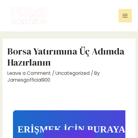
Skip
to
content
Mai
Men
Borsa Yatırımına Üç Adımda
Hazırlanın
Leave a Comment
/
Uncategorized
/ By
Jamesgofficial900
ERİŞMEK İÇİN BURAYA