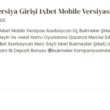
rsiya Girişi 1xbet Mobile Versiya
900
i 1xbet Mobile Versiyası Azərbaycan Üç Bukmeker Şirk
ükləyin Və «west Ham» Oyunlarına Qazanclı Mərclər E
 Bet Azerbaycan Mərc Saytı 1xbet Bukmeyker Şirkəti,
tam İlk Depozit Bonusu
bukmeker Kompaniyasinda 