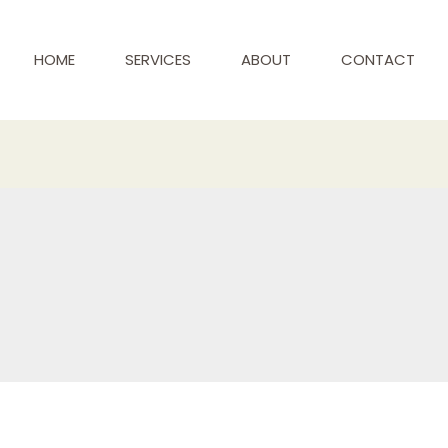
HOME
SERVICES
ABOUT
CONTACT