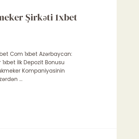
eker Şirkəti 1xbet
1xbet Com 1xbet Azərbaycan:
xbet İlk Depozit Bonusu
Bukmeker Kompaniyasinin
əzərdən …