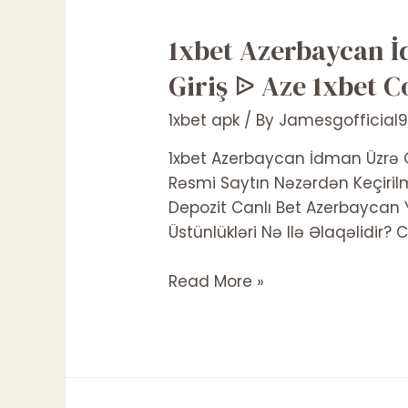
1xbet Azerbaycan I
Giriş ᐉ Aze 1xbet C
1xbet apk
/ By
Jamesgofficial
1xbet Azerbaycan İdman Üzrə O
Rəsmi Saytın Nəzərdən Keçiril
Depozit Canlı Bet Azerbaycan 
Üstünlükləri Nə Ilə Əlaqəlidir
1xbet
Read More »
Azerbaycan
İdman
Üzrə
Onlayn
Mərclər