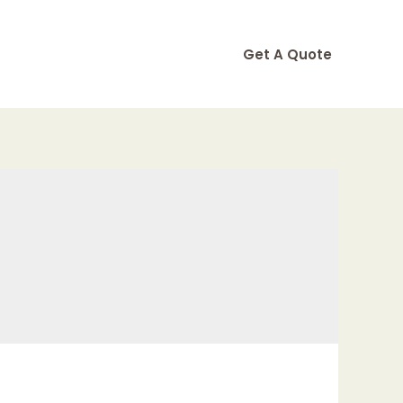
Get A Quote