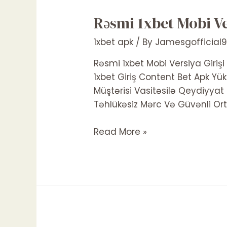
I
Rəsmi 1xbet Mobi Ve
1xbet apk
/ By
Jamesgofficial
Rəsmi 1xbet Mobi Versiya Giriş
1xbet Giriş Content Bet Apk Y
Müştərisi Vasitəsilə Qeydiyyat
Təhlükəsiz Mərc Və Güvənli Or
Rəsmi
Read More »
1xbet
Mobi
Versiya
Girişi
1xbet
Mobile