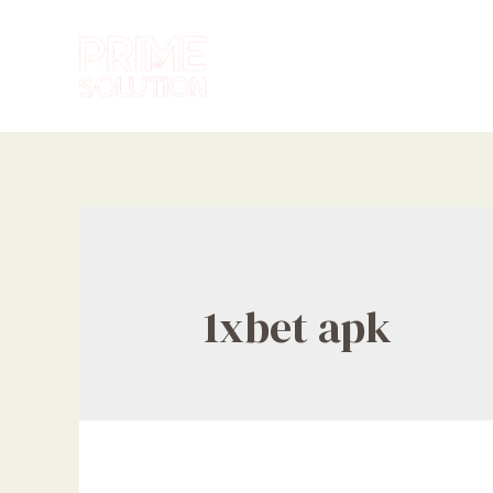
Skip
to
content
1xbet apk