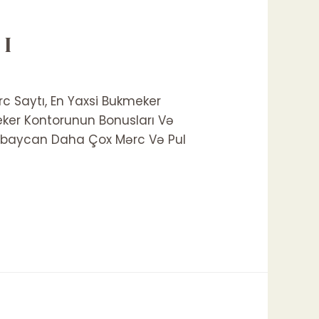
 I
rc Saytı, En Yaxsi Bukmeker
eker Kontorunun Bonusları Və
zerbaycan Daha Çox Mərc Və Pul