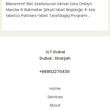
Bilərəmmi? Bet Azerbaycan İdman Üzrə Onlayn
Mərclər ᐉ Bukmeker Şirkəti 1xbet Başlanğıc ᐉ Aze
1xbetco Partners-1xbet Tərəfdaşlıq Proqramı …
1xbet
Azerbaycan
Yükle
Mobil
Seyrək
JLT Dubai
Indir
Dubai , Sharjah
Android
Os
+66902270430
I
Read
More
Home
»
Services
About