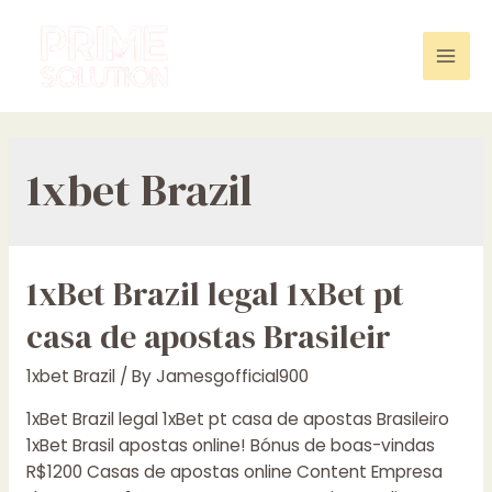
Skip
to
content
Mai
Men
1xbet Brazil
1xBet Brazil legal 1xBet pt
casa de apostas Brasileir
1xbet Brazil
/ By
Jamesgofficial900
1xBet Brazil legal 1xBet pt casa de apostas Brasileiro
1xBet Brasil apostas online! Bónus de boas-vindas
R$1200 Casas de apostas online Content Empresa