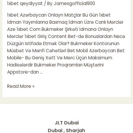
1xbet qeydiyyat
/ By
Jamesgofficial900
1xbet Azərbaycan Onlayn Matçlar Bu Gün 1xbet
İdman Yayımlarına Baxmaq İdman Üzrə Canlı Mərclər
Aze 1xbet Com Bukmeker Şirkəti İdmana Onlayn
Mərclər 1xbet Giriş Content Bet-də Bonuslardan Necə
Düzgün Istifadə Etmək Olar? Bukmeker Kontorunun
Müsbət Və Mənfi Cəhətləri Bet Mobil Azerbaycan Bet
Mobile- Bu Geniş Xətt Və Mərc Üçün Maksimum
Hadisələrdir Bukmeker Proqramları Müştərini
Appstore-dan …
1xbet
Read More »
Azərbaycan
Onlayn
Matçlar
Bu
Gün
JLT Dubai
1xbet
Dubai , Sharjah